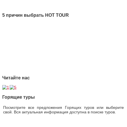
Все новости
5 причин выбрать HOT TOUR
1 Качество
2 Ответственность
3 Профессионализм
4 Страховая защита
5 Безупречная репутация
Читайте нас
Горящие туры
Посмотрите все предложения Горящих туров или выберите
свой. Вся актуальная информация доступна в поиске туров.
Горящие туры