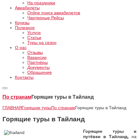
На праздники
Авиабилеты
Online поиск авиабилетов
Чартерные Рейсы
Круизы
Полезное
Услуги
Статьи
Туры на сезон
О нас
Отзывы
Вакансии
Партнёры
Документы
Обращение
Контакты
По странам
Горящие туры в Тайланд
ГЛАВНАЯ
Горящие туры
По странам
Горящие туры в Тайланд
Горящие туры в Тайланд
Горящие туры и
путёвки в Тайланд,
на