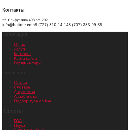
Контакты
пр. Сейфуллина 498 оф. 202
info@hottour.com
8 (727) 310-14-14
8 (707) 383-99-55
Навигация
О нас
Услуги
Контакты
Карта сайта
Горящие туры
Полезное
Статьи
Словарь
Документы
Авиабилеты
Подбор тура on line
Курорты
ГОА
Пхукет