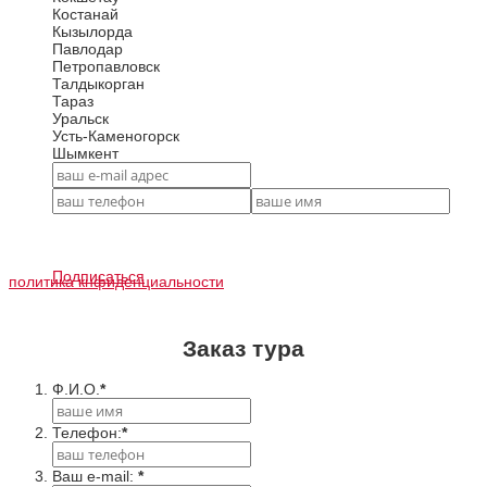
Костанай
Кызылорда
Павлодар
Петропавловск
Талдыкорган
Тараз
Уральск
Усть-Каменогорск
Шымкент
Подписаться
политика кнфиденциальности
Заказ тура
Ф.И.О.
*
Телефон:
*
Ваш e-mail:
*