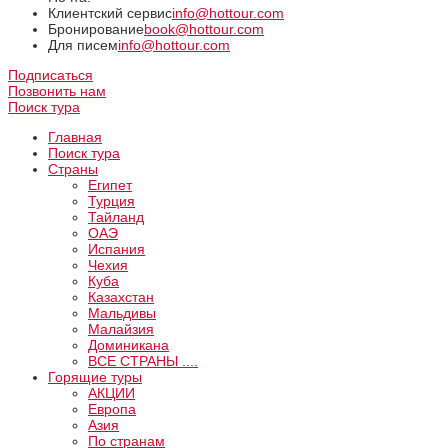
Клиентский сервис
info@hottour.com
Бронирование
book@hottour.com
Для писем
info@hottour.com
Подписаться
Позвонить нам
Поиск тура
Главная
Поиск тура
Страны
Египет
Турция
Тайланд
ОАЭ
Испания
Чехия
Куба
Казахстан
Мальдивы
Малайзия
Доминикана
ВCE СТРАНЫ ....
Горящие туры
АКЦИИ
Европа
Азия
По странам