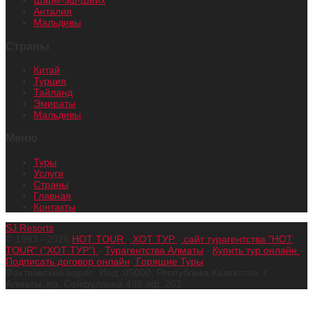
Шарм-эш-Шейх
Анталия
Мальдивы
Страны
Китай
Турция
Тайланд
Эмираты
Мальдивы
Меню
Туры
Услуги
Страны
Главная
Контакты
SJ Resorts
© 1993 - 2026
HOT TOUR
-
ХОТ ТУР
-
сайт турагентства "HOT
TOUR" ("ХОТ ТУР")
-
Турагентства Алматы
-
Купить тур онлайн
-
Подписать договор онлайн
-
Горящие Туры
Фактический адрес: Инд: 05000, Республика Казахстан, г.
Алматы, пр. Сейфуллина 498 оф. 202