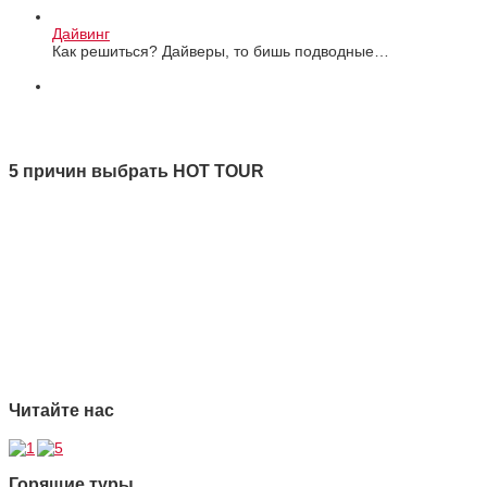
Дайвинг
Как решиться? Дайверы, то бишь подводные…
Все новости
5 причин выбрать HOT TOUR
1 Качество
2 Ответственность
3 Профессионализм
4 Страховая защита
5 Безупречная репутация
Читайте нас
Горящие туры