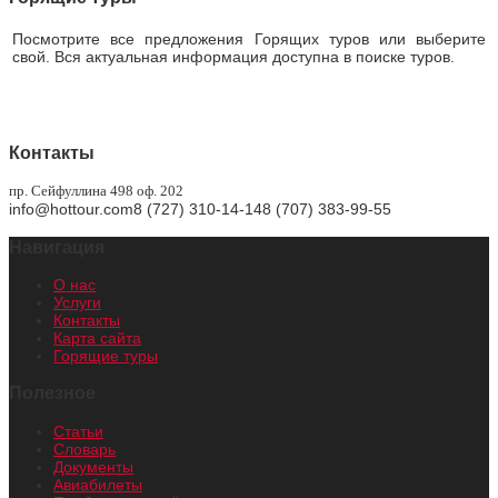
Посмотрите все предложения Горящих туров или выберите
свой. Вся актуальная информация доступна в поиске туров.
Горящие туры
Контакты
пр. Сейфуллина 498 оф. 202
info@hottour.com
8 (727) 310-14-14
8 (707) 383-99-55
Навигация
О нас
Услуги
Контакты
Карта сайта
Горящие туры
Полезное
Статьи
Словарь
Документы
Авиабилеты