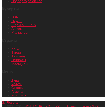
Подбор тура on line
Курорты
ГОА
Пхукет
Шарм-эш-Шейх
Анталия
Мальдивы
Страны
Китай
Турция
Тайланд
Эмираты
Мальдивы
Меню
Туры
Услуги
Страны
Главная
Контакты
SJ Resorts
© 1993 - 2026
HOT TOUR
-
ХОТ ТУР
-
сайт турагентства "HOT