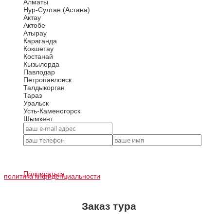
Алматы
Нур-Султан (Астана)
Актау
Актобе
Атырау
Караганда
Кокшетау
Костанай
Кызылорда
Павлодар
Петропавловск
Талдыкорган
Тараз
Уральск
Усть-Каменогорск
Шымкент
Подписаться
политика кнфиденциальности
Заказ тура