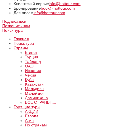
Клиентский сервис
info@hottour.com
Бронирование
book@hottour.com
Для писем
info@hottour.com
Подписаться
Позвонить нам
Поиск тура
Главная
Поиск тура
Страны
Египет
Турция
Тайланд
ОАЭ
Испания
Чехия
Куба
Казахстан
Мальдивы
Малайзия
Доминикана
ВCE СТРАНЫ ....
Горящие туры
АКЦИИ
Европа
Азия
По странам