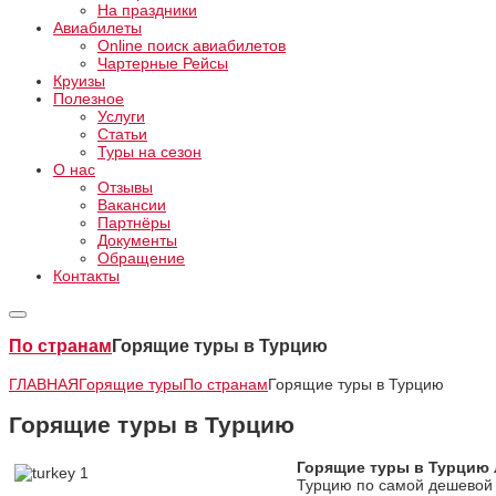
На праздники
Авиабилеты
Online поиск авиабилетов
Чартерные Рейсы
Круизы
Полезное
Услуги
Статьи
Туры на сезон
О нас
Отзывы
Вакансии
Партнёры
Документы
Обращение
Контакты
По странам
Горящие туры в Турцию
ГЛАВНАЯ
Горящие туры
По странам
Горящие туры в Турцию
Горящие туры в Турцию
Горящие туры в Турцию 
Турцию по самой дешево