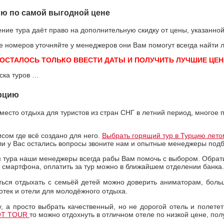
ию по самой выгодной цене
ние тура даёт право на дополнительную скидку от цены, указанной
ие номеров уточняйте у менеджеров они Вам помогут всегда найт
 ОСТАЛОСЬ ТОЛЬКО ВВЕСТИ ДАТЫ И ПОЛУЧИТЬ ЛУЧШИЕ ЦЕНЫ
ска туров …
урцию
есто отдыха для туристов из стран СНГ в летний период, многое п
сом где всё создано для него.
Выбрать горящий тур в Турцию летом
если у Вас остались вопросы звоните нам и опытные менеджеры по
м тура наши менеджеры всегда рабы Вам помочь с выбором. Обрати
о смартфона, оплатить за тур можно в ближайшем отделении банка.
ться отдыхать с семьёй детей можно доверить аниматорам, больш
отек и отели для молодёжного отдыха.
, а просто выбрать качественный, но не дорогой отель и полетет
OT TOUR
то можно отдохнуть в отличном отеле по низкой цене, по