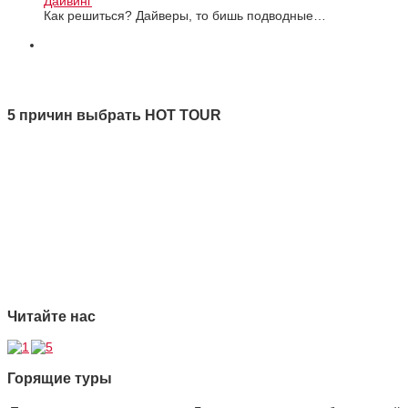
Дайвинг
Как решиться? Дайверы, то бишь подводные…
Все новости
5 причин выбрать HOT TOUR
1 Качество
2 Ответственность
3 Профессионализм
4 Страховая защита
5 Безупречная репутация
Читайте нас
Горящие туры