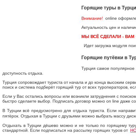
Горящие туры в Турц
Внимание!
online оформле
Актуальность цен и налич
МЫ ВСЁ СДЕЛАЛИ - ВАМ
Идет загрузка модуля пои
Горящие путёвки в Т
Турция самое популярное м
доступность отдыха.
Турция сопровождает туриста от начала и до конца высоким серви
поиск и система подберёт горящий тур от всех туроператоров, 
Если у Вас остались вопросы или возникли затруднения с поиско
быстро сделаете выбор. Подписать договор можно on line даже с
В Турции всё предусмотрено для отдыха туриста.
Если направи
пятёрок. Отдыхая в Турции с друзьями можно выбрать массу диск
Отдыхать в Турции дёшево можно и не только по горящему туру
стандартной. Если подписаться на рассылку горящих туров от
H