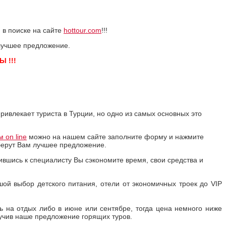
 в поиске на сайте
hottour.com
!!!
и лучшее предложение.
 !!!
ривлекает туриста в Турции, но одно из самых основных это
 on line
можно на нашем сайте заполните форму и нажмите
дберут Вам лучшее предложение.
вшись к специалисту Вы сэкономите время, свои средства и
ой выбор детского питания, отели от экономичных троек до VIP
ь на отдых либо в июне или сентябре, тогда цена немного ниже
лучив наше предложение горящих туров.