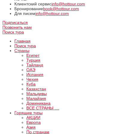
Клиентский сервис
info@hottour.com
Бронирование
book@hottour.com
Для писем
info@hottour.com
Подписаться
Позвонить нам
Поиск тура
Главная
Поиск тура
Страны
Египет
Турция
Тайланд
ОАЭ
Испания
Чехия
Куба
Казахстан
Мальдивы
Малайзия
Доминикана
ВCE СТРАНЫ ....
Горящие туры
АКЦИИ
Европа
Азия
По странам