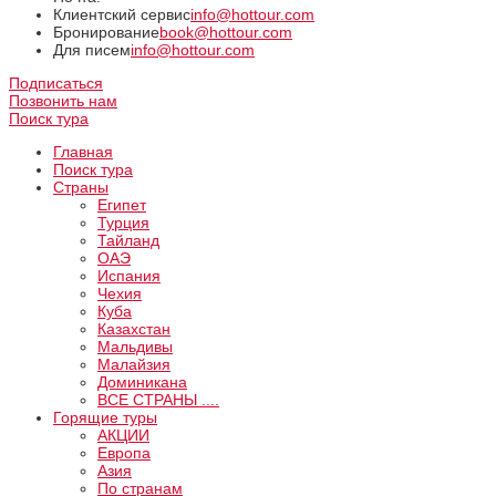
Клиентский сервис
info@hottour.com
Бронирование
book@hottour.com
Для писем
info@hottour.com
Подписаться
Позвонить нам
Поиск тура
Главная
Поиск тура
Страны
Египет
Турция
Тайланд
ОАЭ
Испания
Чехия
Куба
Казахстан
Мальдивы
Малайзия
Доминикана
ВCE СТРАНЫ ....
Горящие туры
АКЦИИ
Европа
Азия
По странам