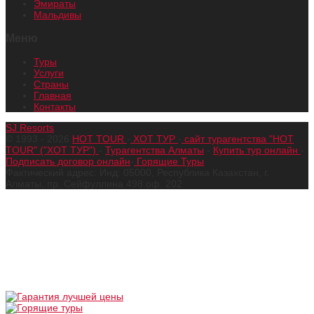
Эмираты
Мальдивы
Меню
Туры
Услуги
Страны
Главная
Контакты
SJ Resorts
© 1993 - 2026
HOT TOUR
-
ХОТ ТУР
-
сайт турагентства "HOT
TOUR" ("ХОТ ТУР")
-
Турагентства Алматы
-
Купить тур онлайн
-
Подписать договор онлайн
-
Горящие Туры
Фактический адрес: Инд: 05000, Республика Казахстан, г.
Алматы, пр. Сейфуллина 498 оф. 202