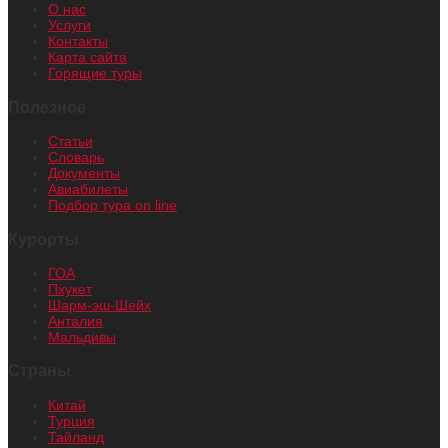
О нас
Услуги
Контакты
Карта сайта
Горящие туры
Полезное
Статьи
Словарь
Документы
Авиабилеты
Подбор тура on line
Курорты
ГОА
Пхукет
Шарм-эш-Шейх
Анталия
Мальдивы
Страны
Китай
Турция
Тайланд