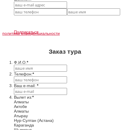
Подписаться
политика кнфиденциальности
Заказ тура
Ф.И.О.
*
Телефон:
*
Ваш e-mail:
*
Вылет из:
*
Алматы
Актобе
Алматы
Атырау
Нур-Султан (Астана)
Караганда
Шымкент