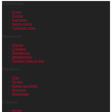
Навигация
О нас
Услуги
Контакты
Карта сайта
Горящие туры
Полезное
Статьи
Словарь
Документы
Авиабилеты
Подбор тура on line
Курорты
ГОА
Пхукет
Шарм-эш-Шейх
Анталия
Мальдивы
Страны
Китай