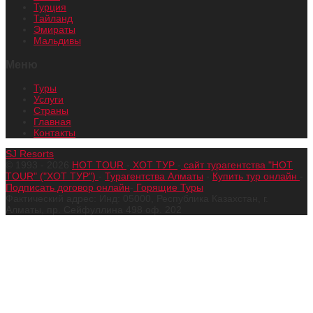
Турция
Тайланд
Эмираты
Мальдивы
Меню
Туры
Услуги
Страны
Главная
Контакты
SJ Resorts
© 1993 - 2026
HOT TOUR
-
ХОТ ТУР
-
сайт турагентства "HOT
TOUR" ("ХОТ ТУР")
-
Турагентства Алматы
-
Купить тур онлайн
-
Подписать договор онлайн
-
Горящие Туры
Фактический адрес: Инд: 05000, Республика Казахстан, г.
Алматы, пр. Сейфуллина 498 оф. 202