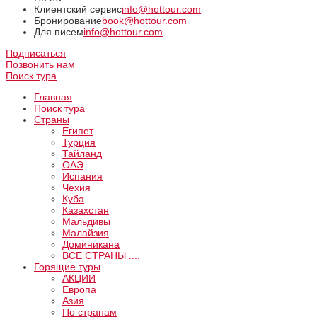
Клиентский сервис
info@hottour.com
Бронирование
book@hottour.com
Для писем
info@hottour.com
Подписаться
Позвонить нам
Поиск тура
Главная
Поиск тура
Страны
Египет
Турция
Тайланд
ОАЭ
Испания
Чехия
Куба
Казахстан
Мальдивы
Малайзия
Доминикана
ВCE СТРАНЫ ....
Горящие туры
АКЦИИ
Европа
Азия
По странам