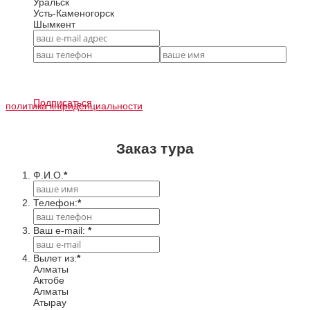
Уральск
Усть-Каменогорск
Шымкент
Подписаться
политика кнфиденциальности
Заказ тура
Ф.И.О.
*
Телефон:
*
Ваш e-mail:
*
Вылет из:
*
Алматы
Актобе
Алматы
Атырау