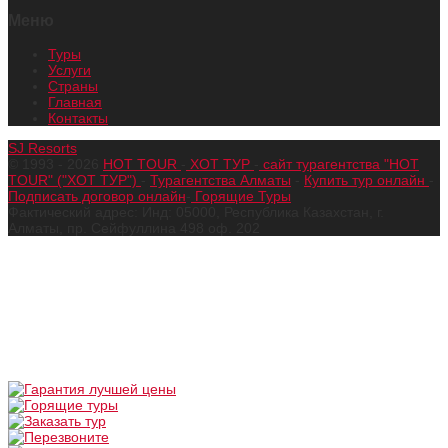
Меню
Туры
Услуги
Страны
Главная
Контакты
SJ Resorts
© 1993 - 2026
HOT TOUR
-
ХОТ ТУР
-
сайт турагентства "HOT
TOUR" ("ХОТ ТУР")
-
Турагентства Алматы
-
Купить тур онлайн
-
Подписать договор онлайн
-
Горящие Туры
Фактический адрес: Инд: 05000, Республика Казахстан, г.
Алматы, пр. Сейфуллина 498 оф. 202