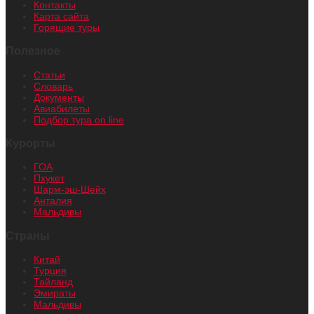
Контакты
Карта сайта
Горящие туры
Полезное
Статьи
Словарь
Документы
Авиабилеты
Подбор тура on line
Курорты
ГОА
Пхукет
Шарм-эш-Шейх
Анталия
Мальдивы
Страны
Китай
Турция
Тайланд
Эмираты
Мальдивы