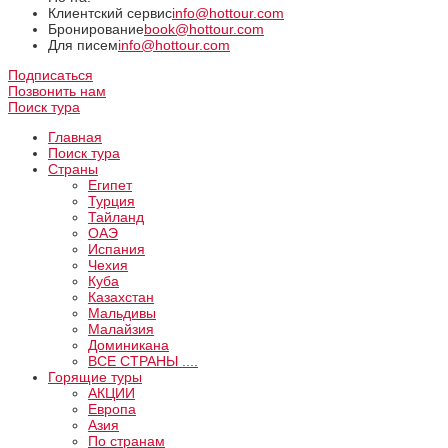
Клиентский сервис
info@hottour.com
Бронирование
book@hottour.com
Для писем
info@hottour.com
Подписаться
Позвонить нам
Поиск тура
Главная
Поиск тура
Страны
Египет
Турция
Тайланд
ОАЭ
Испания
Чехия
Куба
Казахстан
Мальдивы
Малайзия
Доминикана
ВCE СТРАНЫ ....
Горящие туры
АКЦИИ
Европа
Азия
По странам