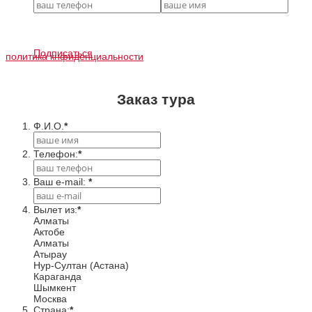
Подписаться
политика кнфиденциальности
Заказ тура
Ф.И.О.
*
Телефон:
*
Ваш e-mail:
*
Вылет из:
*
Алматы
Актобе
Алматы
Атырау
Нур-Султан (Астана)
Караганда
Шымкент
Москва
Cтрана:
*