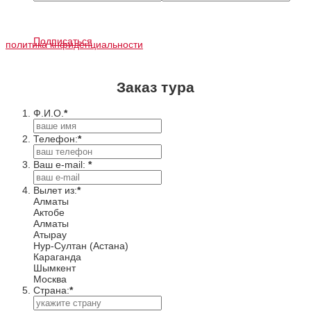
Подписаться
политика кнфиденциальности
Заказ тура
Ф.И.О.
*
Телефон:
*
Ваш e-mail:
*
Вылет из:
*
Алматы
Актобе
Алматы
Атырау
Нур-Султан (Астана)
Караганда
Шымкент
Москва
Cтрана:
*