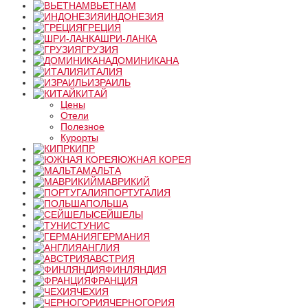
ВЬЕТНАМ
ИНДОНЕЗИЯ
ГРЕЦИЯ
ШРИ-ЛАНКА
ГРУЗИЯ
ДОМИНИКАНА
ИТАЛИЯ
ИЗРАИЛЬ
КИТАЙ
Цены
Отели
Полезное
Курорты
КИПР
ЮЖНАЯ КОРЕЯ
МАЛЬТА
МАВРИКИЙ
ПОРТУГАЛИЯ
ПОЛЬША
СЕЙШЕЛЫ
ТУНИС
ГЕРМАНИЯ
АНГЛИЯ
АВСТРИЯ
ФИНЛЯНДИЯ
ФРАНЦИЯ
ЧЕХИЯ
ЧЕРНОГОРИЯ