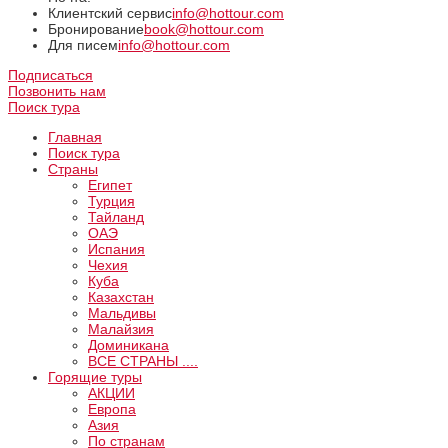
Клиентский сервис
info@hottour.com
Бронирование
book@hottour.com
Для писем
info@hottour.com
Подписаться
Позвонить нам
Поиск тура
Главная
Поиск тура
Страны
Египет
Турция
Тайланд
ОАЭ
Испания
Чехия
Куба
Казахстан
Мальдивы
Малайзия
Доминикана
ВCE СТРАНЫ ....
Горящие туры
АКЦИИ
Европа
Азия
По странам