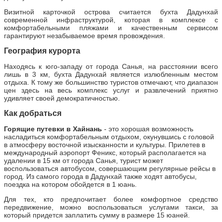
Визитной карточкой острова считается бухта Дадунхай
современной инфраструктурой, которая в комплексе с
комфортабельными пляжами и качественным сервисом
гарантируют незабываемое время провождения.
География курорта
Находясь к юго-западу от города Санья, на расстоянии всего
лишь в 3 км, бухта Дадунхай является излюбленным местом
отдыха. К тому же большинство туристов отмечают, что диапазон
цен здесь на весь комплекс услуг и развлечений приятно
удивляет своей демократичностью.
Как добраться
Горящие путевки в Хайнань
- это хорошая возможность
насладиться комфортабельным отдыхом, окунувшись с головой
в атмосферу восточной изысканности и культуры. Прилетев в
международный аэропорт Феникс, который располагается на
удалении в 15 км от города Санья, турист может
воспользоваться автобусом, совершающим регулярные рейсы в
город. Из самого города в Дадунхай также ходят автобусы,
поездка на котором обойдется в 1 юань.
Для тех, кто предпочитает более комфортное средство
передвижение, можно воспользоваться услугами такси, за
который придется заплатить сумму в размере 15 юаней.