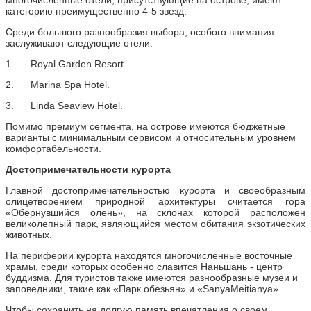
категорию преимущественно 4-5 звезд.
Среди большого разнообразия выбора, особого внимания
заслуживают следующие отели:
1.
Royal Garden Resort.
2.
Marina Spa Hotel.
3.
Linda Seaview Hotel.
Помимо премиум сегмента, на острове имеются бюджетные
варианты с минимальным сервисом и относительным уровнем
комфортабельности.
Достопримечательности курорта
Главной достопримечательностью курорта и своеобразным
олицетворением природной архитектуры считается гора
«Обернувшийся олень», на склонах которой расположен
великолепный парк, являющийся местом обитания экзотических
животных.
На периферии курорта находятся многочисленные восточные
храмы, среди которых особенно славится Наньшань - центр
буддизма. Для туристов также имеются разнообразные музеи и
заповедники, такие как «Парк обезьян» и «
Sanya
Meitianya
».
Чтобы сохранить на долгую память впечатления о своем