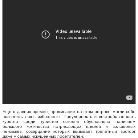
Еще с давних времен, проживание на этом острове могли себе
позволить лишь избранные. Популярность и востребованность
курорта среди туристов сегодня обусловлена наличием
большого количества потрясающих пляжей и волшебных
пейзажев, созерцание которых вызывает трепетный восторг
даже у самых искушенных посетителей.