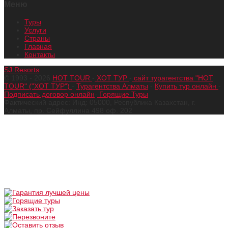
Меню
Туры
Услуги
Страны
Главная
Контакты
SJ Resorts
© 1993 - 2026
HOT TOUR
-
ХОТ ТУР
-
сайт турагентства "HOT
TOUR" ("ХОТ ТУР")
-
Турагентства Алматы
-
Купить тур онлайн
-
Подписать договор онлайн
-
Горящие Туры
Фактический адрес: Инд: 05000, Республика Казахстан, г.
Алматы, пр. Сейфуллина 498 оф. 202