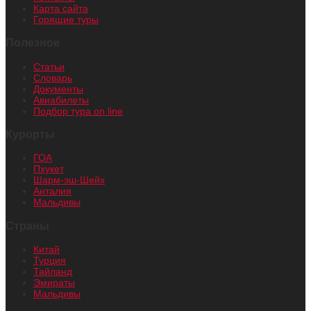
Карта сайта
Горящие туры
Полезное
Статьи
Словарь
Документы
Авиабилеты
Подбор тура on line
Курорты
ГОА
Пхукет
Шарм-эш-Шейх
Анталия
Мальдивы
Страны
Китай
Турция
Тайланд
Эмираты
Мальдивы