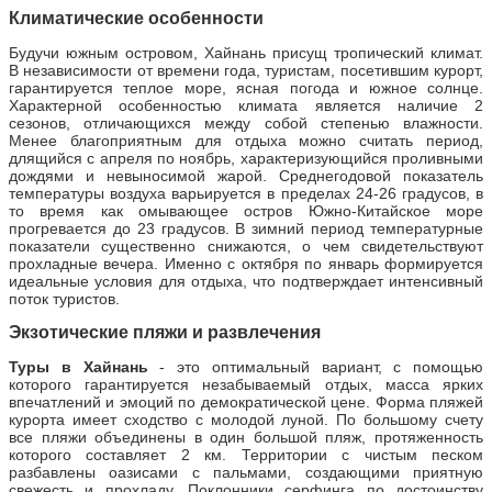
Климатические особенности
Будучи южным островом, Хайнань присущ тропический климат.
В независимости от времени года, туристам, посетившим курорт,
гарантируется теплое море, ясная погода и южное солнце.
Характерной особенностью климата является наличие 2
сезонов, отличающихся между собой степенью влажности.
Менее благоприятным для отдыха можно считать период,
длящийся с апреля по ноябрь, характеризующийся проливными
дождями и невыносимой жарой. Среднегодовой показатель
температуры воздуха варьируется в пределах 24-26 градусов, в
то время как омывающее остров Южно-Китайское море
прогревается до 23 градусов. В зимний период температурные
показатели существенно снижаются, о чем свидетельствуют
прохладные вечера. Именно с октября по январь формируется
идеальные условия для отдыха, что подтверждает интенсивный
поток туристов.
Экзотические пляжи и развлечения
Туры в Хайнань
- это оптимальный вариант, с помощью
которого гарантируется незабываемый отдых, масса ярких
впечатлений и эмоций по демократической цене. Форма пляжей
курорта имеет сходство с молодой луной. По большому счету
все пляжи объединены в один большой пляж, протяженность
которого составляет 2 км. Территории с чистым песком
разбавлены оазисами с пальмами, создающими приятную
свежесть и прохладу. Поклонники серфинга по достоинству