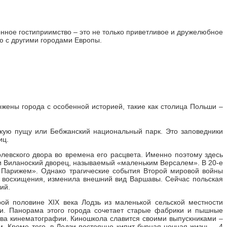
онное гостиприимство – это не только приветливое и дружелюбное
ю с другими городами Европы.
жены города с особенной историей, такие как столица Польши –
скую пущу или Бебжанский национальный парк. Это заповедники
иц.
евского двора во времена его расцвета. Именно поэтому здесь
ли Виланоский дворец, называемый «маленьким Версалем». В 20-е
м Парижем». Однако трагические события Второй мировой войны
я восхищения, изменила внешний вид Варшавы. Сейчас польская
ий.
ой половине XIX века Лодзь из маленькой сельской местности
и. Панорама этого города сочетает старые фабрики и пышные
тва кинематографии. Киношкола славится своими выпускниками –
Кроме того, в Лодзи постоянно кипит бурная ночная жизнь – 4