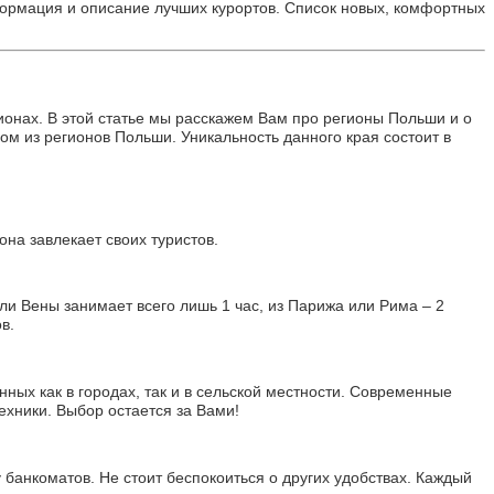
рмация и описание лучших курортов. Список новых, комфортных
ионах. В этой статье мы расскажем Вам про регионы Польши и о
дом из регионов Польши.
Уникальность данного края состоит в
на завлекает своих туристов.
ли Вены занимает всего лишь 1 час, из Парижа или Рима – 2
в.
ных как в городах, так и в сельской местности. Современные
ехники. Выбор остается за Вами!
банкоматов. Не стоит беспокоиться о других удобствах. Каждый