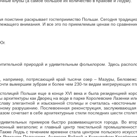
чные клубы (а самое большое их количество в Кракове и Лодзи).
орая поистине раскрывает гостеприимство Польши. Сегодня традици
длежащего внимания. И все это по приемлемым ценам по сравнени
Юг.
хитительной природой и удивительным фольклором. Здесь располо
а, например, потрясающий край тысячи озер – Мазуры, Беловеж
почти вымершим зубрам и более чем 230-ти видам мигрирующих пт
толицей Польши еще в конце XVI века и была резиденцией корол
ы архитектуры как Дворец на воде в парке Королевские Лазенки и
славу элегантной и изысканной столицы и считалась «восточны
олному разрушению. Послевоенная реконструкция, заслуживающа
зом сочетает в себе архитектурные стили последних шести столет
дивительных примеров быстро развивающегося города. Во втор
ионный мегаполис и главный центр текстильной промышленност
Также Лодзь с течением времени стала центром польского искусс
 Романом Поланским, Анджеем Вайдой и Кшиштофом Кеслёвским. 