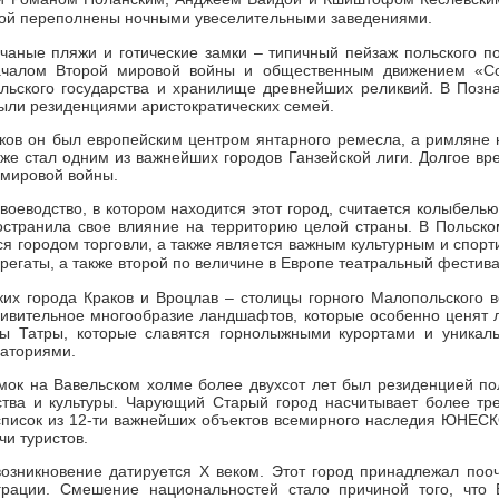
кой переполнены ночными увеселительными заведениями.
чаные пляжи и готические замки – типичный пейзаж польского по
началом Второй мировой войны и общественным движением «Со
льского государства и хранилище древнейших реликвий. В Позна
были резиденциями аристократических семей.
ков он был европейским центром янтарного ремесла, а римляне н
кже стал одним из важнейших городов Ганзейской лиги. Долгое в
 мировой войны.
оеводство, в котором находится этот город, считается колыбелью
странила свое влияние на территорию целой страны. В Польском
тся городом торговли, а также является важным культурным и спор
егаты, а также второй по величине в Европе театральный фестива
их города Краков и Вроцлав – столицы горного Малопольского в
дивительное многообразие ландшафтов, которые особенно ценят 
ры Татры, которые славятся горнолыжными курортами и уника
наториями.
мок на Вавельском холме более двухсот лет был резиденцией пол
сства и культуры. Чарующий Старый город насчитывает более тр
список из 12-ти важнейших объектов всемирного наследия ЮНЕСКО
и туристов.
возникновение датируется X веком. Этот город принадлежал пооч
рации. Смешение национальностей стало причиной того, что 