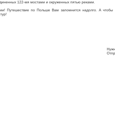
единенных 122-мя мостами и окруженных пятью реками.
ми! Путешествие по Польше Вам запомнится надолго. А чтобы
тур!
Нуж
Отпр