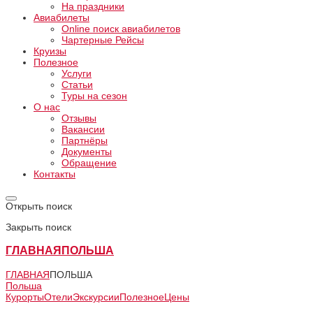
На праздники
Авиабилеты
Online поиск авиабилетов
Чартерные Рейсы
Круизы
Полезное
Услуги
Статьи
Туры на сезон
О нас
Отзывы
Вакансии
Партнёры
Документы
Обращение
Контакты
Открыть поиск
Закрыть поиск
ГЛАВНАЯ
ПОЛЬША
ГЛАВНАЯ
ПОЛЬША
Польша
Курорты
Отели
Экскурсии
Полезное
Цены