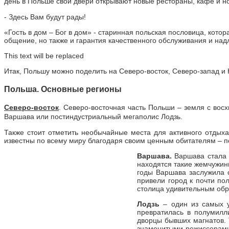
день в Польше свои двери открывают новые рестораны, кафе и но
- Здесь Вам будут рады!
«Гость в дом – Бог в дом» - старинная польская пословица, кот
общение, но также и гарантия качественного обслуживания и на
This text will be replaced
Итак, Польшу можно поделить на Северо-восток, Северо-запад и 
Польша. Основные регионы
Северо-восток
. Северо-восточная часть Польши – земля с вос
Варшава или постиндустриальный мегаполис Лодзь.
Также стоит отметить необычайные места для активного отдых
известны по всему миру благодаря своим ценным обитателям – 
Варшава.
Варшава стала с
находятся такие жемчужин
годы Варшава заслужила 
привели город к почти п
столица удивительным обра
Лодзь
– один из самых у
превратилась в полумилл
дворцы бывших магнатов. 
знаменитыми режиссерами