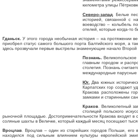
километра улицы Пётрков
Северо-запад
. Белые пес
историей, связанной с 
воеводство – колыбель по
отелей, которые когда-то 
Гданьск.
У этого города необычная история – на протяжении ве
приобрел статус самого большого порта Балтийского моря, а та
здесь прозвучали первые выстрелы знаменующие начало Второй
Познань.
Великопольское в
главным городом и распро
столетия. Познань считае
международные парусные р
Юг.
Два южных историческ
Карпатских гор создают у
Кракова расположены го
замками и старинными са
Краков
. Великолепный за
столицей польского иску
рыночной площадью. Достопримечательности Кракова входят в 
соляные шахты в Величке, который каждый месяц посещают тысяч
Вроцлав
. Вроцлав – один из старейших городов Польши, его 
находился под сильным влиянием культуры европейской эмиг