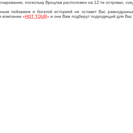
чарование, поскольку Вроцлав расположен на 12-ти островах, со
епным пейзажем и богатой историей не оставит Вас равнодушны
ми компании
«
HOT TOUR
»
и они Вам подберут подходящий для Вас 