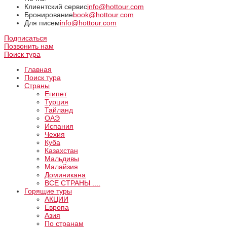
Клиентский сервис
info@hottour.com
Бронирование
book@hottour.com
Для писем
info@hottour.com
Подписаться
Позвонить нам
Поиск тура
Главная
Поиск тура
Страны
Египет
Турция
Тайланд
ОАЭ
Испания
Чехия
Куба
Казахстан
Мальдивы
Малайзия
Доминикана
ВCE СТРАНЫ ....
Горящие туры
АКЦИИ
Европа
Азия
По странам