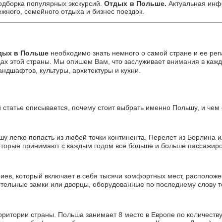
одборка популярных экскурсий.
Отдых в Польше.
Актуальная инфо
жного, семейного отдыха и бизнес поездок.
дых в Польше
необходимо знать немного о самой стране и ее рег
дах этой страны. Мы опишем Вам, что заслуживает внимания в каж
ндшафтов, культуры, архитектуры и кухни.
 статье описывается, почему стоит выбрать именно Польшу, и чем о
у легко попасть из любой точки континента. Перелет из Берлина и
 которые принимают с каждым годом все больше и больше пассажиро
ев, который включает в себя тысячи комфортных мест, расположен
ительные замки или дворцы, оборудованные по последнему слову т
итории страны. Польша занимает 8 место в Европе по количеству 