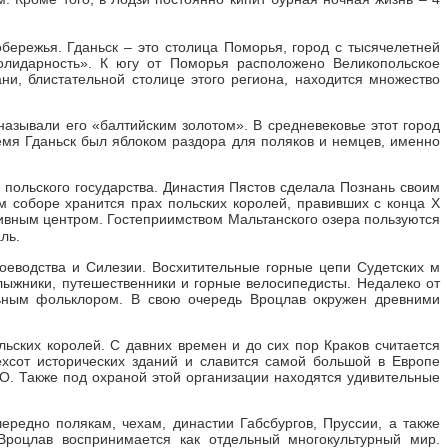
бережья. Гданьск – это столица Поморья, город с тысячелетней
лидарность». К югу от Поморья расположено Великопольское
ни, блистательной столице этого региона, находится множество
азывали его «балтийским золотом». В средневековье этот город
ремя Гданьск был яблоком раздора для поляков и немцев, именно
 польского государства. Династия Пястов сделала Познань своим
 соборе хранится прах польских королей, правивших с конца X
тивным центром. Гостеприимством Мальтанского озера пользуются
ль.
оеводства и Силезии. Восхитительные горные цепи Судетских м
лыжники, путешественники и горные велосипедисты. Недалеко от
льным фольклором. В свою очередь Вроцлав окружен древними
ьских королей. С давних времен и до сих пор Краков считается
ехсот исторических зданий и славится самой большой в Европе
. Также под охраной этой организации находятся удивительные
ередно полякам, чехам, династии Габсбургов, Пруссии, а также
Вроцлав воспринимается как отдельный многокультурный мир.