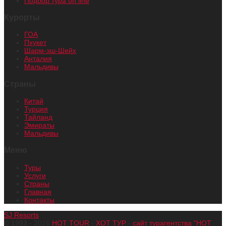
Подбор тура on line
Курорты
ГОА
Пхукет
Шарм-эш-Шейх
Анталия
Мальдивы
Страны
Китай
Турция
Тайланд
Эмираты
Мальдивы
Меню
Туры
Услуги
Страны
Главная
Контакты
SJ Resorts
© 1993 - 2026
HOT TOUR
-
ХОТ ТУР
-
сайт турагентства "HOT