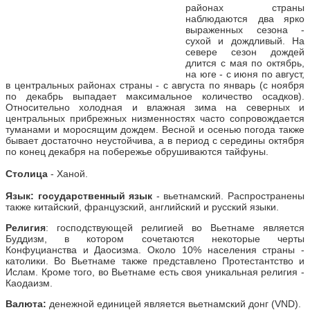
районах страны
наблюдаются два ярко
выраженных сезона -
сухой и дождливый. На
севере сезон дождей
длится с мая по октябрь,
на юге - с июня по август,
в центральных районах страны - с августа по январь (с ноября
по декабрь выпадает максимальное количество осадков).
Относительно холодная и влажная зима на северных и
центральных прибрежных низменностях часто сопровождается
туманами и моросящим дождем. Весной и осенью погода также
бывает достаточно неустойчива, а в период с середины октября
по конец декабря на побережье обрушиваются тайфуны.
Столица
- Ханой.
Язык: государственный язык
- вьетнамский. Распространены
также китайский, французский, английский и русский языки.
Религия
: господствующей религией во Вьетнаме является
Буддизм, в котором сочетаются некоторые черты
Конфуцианства и Даосизма. Около 10% населения страны -
католики. Во Вьетнаме также представлено Протестантство и
Ислам. Кроме того, во Вьетнаме есть своя уникальная религия -
Каодаизм.
Валюта:
денежной единицей является вьетнамский донг (VND).