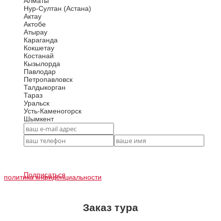
Алматы
Нур-Султан (Астана)
Актау
Актобе
Атырау
Караганда
Кокшетау
Костанай
Кызылорда
Павлодар
Петропавловск
Талдыкорган
Тараз
Уральск
Усть-Каменогорск
Шымкент
Подписаться
политика кнфиденциальности
Заказ тура