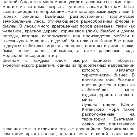
пляжей. А вдали от моря можно увидеть довольно высокие горы,
многие из которых покрыты густыми лесами.Вьетнам богат
своей природой с непроходимыми многоярусными джунглями. В
горных районах Вьетнама распространены тропические
вечнозеленые леса, отличающиеся разнообразием флоры и
фауны. В лесах много драгоценных пород деревьев, таких как
железное, красное дерево, коричневое (лим), бамбук и другие
породы, которые используются для производства мебели и
высокохудожественных изделий. Богат животный мир Вьетнама:
в джунглях обитают тигры и леопарды, пантеры и дикие кошки,
быки, олени, слоны, обезьяны, а также различные виды
медведей, носорогов, птиц.
Вьетнам с каждым годом быстро набирает обороты
экономического развития, одним из приоритетных направлений
которого
является
туристический бизнес. В
последние годы Вьетнам
превращается в одно из
любимейших мест
отдыха туристов со всего
мира.
Лучшие пляжи Южно-
Китайского моря также
расположенные на
территории Вьетнама,
давно уже притягивают
знающих толк в отличном отдыхе европейцев. Замечательное
сочетание яркого солнца, теплого песка и синей глади моря