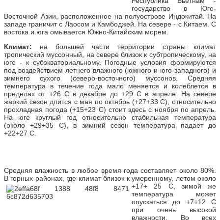
Республика Вьетнам -
государство в Юго-
Восточной Азии, расположенное на полуострове Индокитай. На
западе граничит с Лаосом и Камбоджей. На севере - с Китаем. С
востока и юга омывается Южно-Китайским морем.
Климат:
на большей части территории страны климат
тропический муссонный, на севере близок к субтропическому, на
юге - к субэкваториальному. Погодные условия формируются
под воздействием летнего влажного (южного и юго-западного) и
зимнего сухого (северо-восточного) муссонов. Средняя
температура в течение года мало меняется и колеблется в
пределах от +26 С в декабре до +29 С в апреле. На севере
жаркий сезон длится с мая по октябрь (+27+33 С), относительно
прохладная погода (+15+23 С) стоит здесь с ноября по апрель.
На юге круглый год относительно стабильная температура
(около +29+35 С), в зимний сезон температура падает до
+22+27 С.
Средняя влажность в любое время года составляет около 80%.
В горных районах, где климат близок к умеренному, летом около
+17+ 25 С, зимой же
температура может
опускаться до +7+12 С
при очень высокой
влажности. Во всех