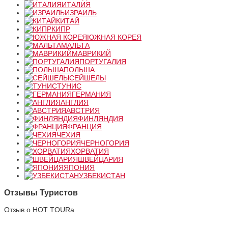
ИТАЛИЯ
ИЗРАИЛЬ
КИТАЙ
КИПР
ЮЖНАЯ КОРЕЯ
МАЛЬТА
МАВРИКИЙ
ПОРТУГАЛИЯ
ПОЛЬША
СЕЙШЕЛЫ
ТУНИС
ГЕРМАНИЯ
АНГЛИЯ
АВСТРИЯ
ФИНЛЯНДИЯ
ФРАНЦИЯ
ЧЕХИЯ
ЧЕРНОГОРИЯ
ХОРВАТИЯ
ШВЕЙЦАРИЯ
ЯПОНИЯ
УЗБЕКИСТАН
Отзывы Туристов
Отзыв о HOT TOURа