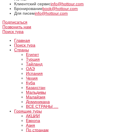
Клиентский сервис
info@hottour.com
Бронирование
book@hottour.com
Для писем
info@hottour.com
Подписаться
Позвонить нам
Поиск тура
Главная
Поиск тура
Страны
Египет
Турция
Тайланд
ОАЭ
Испания
Чехия
Куба
Казахстан
Мальдивы
Малайзия
Доминикана
ВCE СТРАНЫ ....
Горящие туры
АКЦИИ
Европа
Азия
По странам