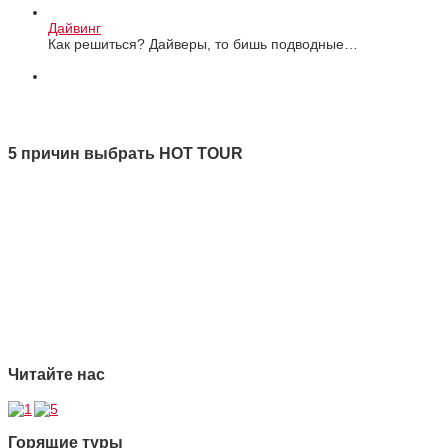
Дайвинг
Как решиться? Дайверы, то бишь подводные…
Все новости
5 причин выбрать HOT TOUR
1 Качество
2 Ответственность
3 Профессионализм
4 Страховая защита
5 Безупречная репутация
Читайте нас
Горящие туры