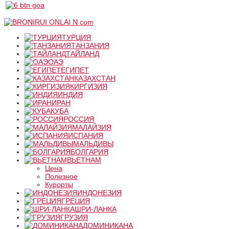
ТУРЦИЯ
ТАНЗАНИЯ
ТАЙЛАНД
ОАЭ
ЕГИПЕТ
КАЗАХСТАН
КИРГИЗИЯ
ИНДИЯ
ИРАН
КУБА
РОССИЯ
МАЛАЙЗИЯ
ИСПАНИЯ
МАЛЬДИВЫ
БОЛГАРИЯ
ВЬЕТНАМ
Цена
Полезное
Курорты
ИНДОНЕЗИЯ
ГРЕЦИЯ
ШРИ-ЛАНКА
ГРУЗИЯ
ДОМИНИКАНА