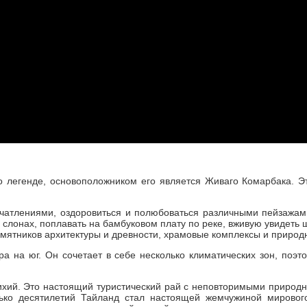
легенде, основоположником его является Живаго Комарбака. Это
ечатлениями, оздоровиться и полюбоваться различными пейзажами
а слонах, поплавать на бамбуковом плату по реке, вживую увидеть
мятников архитектуры и древности, храмовые комплексы и природ
а на юг. Он сочетает в себе несколько климатических зон, поэ
хий. Это настоящий туристический рай с неповторимыми природн
лько десятилетий Тайланд стал настоящей жемчужиной мировог