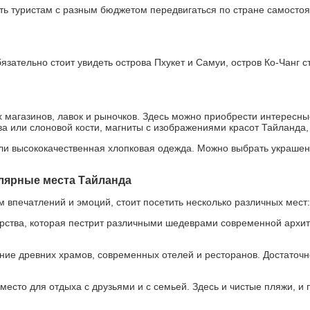
ь туристам с разным бюджетом передвигаться по стране самостоят
язательно стоит увидеть острова Пхукет и Самуи, остров Ко-Чанг
 магазинов, лавок и рыночков. Здесь можно приобрести интересны
ва или слоновой кости, магниты с изображениями красот Тайланда
и высококачественная хлопковая одежда. Можно выбрать украшени
лярные места Тайланда
 впечатлений и эмоций, стоит посетить несколько различных мест:
рства, которая пестрит различными шедеврами современной архит
ние древних храмов, современных отелей и ресторанов. Достаточ
место для отдыха с друзьями и с семьей. Здесь и чистые пляжи, и