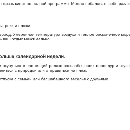
ая жизнь кипит по полной программе. Можно побаловать себя разл
, реки и пляжи.
ериод. Умеренная температура воздуха и теплое бесконечное море
ть ваш отдых максимально
ольше календарной недели.
 и окунуться в настоящий релакс расслабляющих процедур и вкусн
иниться с природой или отправиться на пляж.
тпуска с семьей или бесшабашного веселья с друзьями.