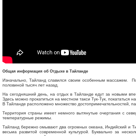
Общая информация об Отдыхе в Тайланде
Изначально, Тайланд славился своим особенным массажем. По 
половиной тысяч лет назад.
На сегодняшний день, на отдых в Тайланде едут за новыми вп
Здесь можно прокатиться на местном такси Тук-Тук, покататься н
В Тайланде расположено множество достопримечательностей, па
Территория страны имеет немного вытянутые очертания с север
температурные режимы.
Тайланд бережно омывают два огромных океана, Индийский и Ти
весьма развитой современной культурой. Буквально за неско