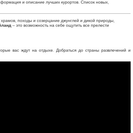
формация и описание лучших курортов. Список новых,
 храмов, походы и созерцание джунглей и дикой природы,
йланд
– это возможность на себе ощутить все прелести
торые вас ждут на отдыхе. Добраться до страны развлечений и