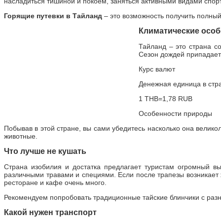
насладиться тишиной и покоем, заняться активными видами спорт
Горящие путевки в Тайланд
– это возможность получить полный
Климатические осо
Тайланд – это страна с
Сезон дождей припадает 
Курс валют
Денежная единица в стра
1 THB=1,78 RUB
Особенности природы
Побывав в этой стране, вы сами убедитесь насколько она велико
животные.
Что лучше не кушать
Страна изобилия и достатка предлагает туристам огромный вы
различными травами и специями. Если после трапезы возникает 
ресторане и кафе очень много.
Рекомендуем попробовать традиционные тайские блинчики с разно
Какой нужен транспорт