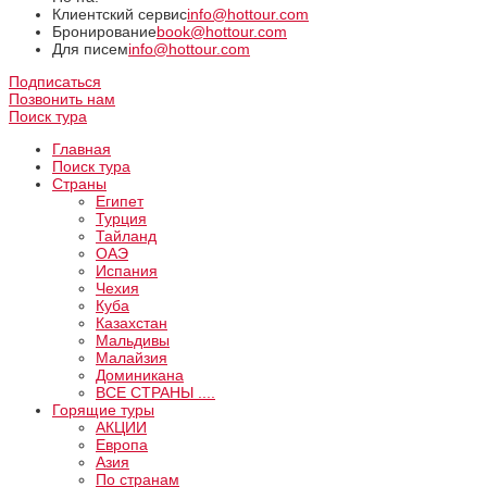
Клиентский сервис
info@hottour.com
Бронирование
book@hottour.com
Для писем
info@hottour.com
Подписаться
Позвонить нам
Поиск тура
Главная
Поиск тура
Страны
Египет
Турция
Тайланд
ОАЭ
Испания
Чехия
Куба
Казахстан
Мальдивы
Малайзия
Доминикана
ВCE СТРАНЫ ....
Горящие туры
АКЦИИ
Европа
Азия
По странам