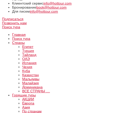
Клиентский сервис
info@hottour.com
Бронирование
book@hottour.com
Для писем
info@hottour.com
Подписаться
Позвонить нам
Поиск тура
Главная
Поиск тура
Страны
Египет
Турция
Тайланд
ОАЭ
Испания
Чехия
Куба
Казахстан
Мальдивы
Малайзия
Доминикана
ВCE СТРАНЫ ....
Горящие туры
АКЦИИ
Европа
Азия
По странам