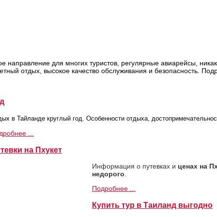
е направление для многих туристов,
регулярные авиарейсы, никак
етный отдых, высокое качество обслуживания и безопасность. По
нд
дых в Тайланде круглый год. Особенности отдыха, достопримечательнос
дробнее ...
тевки на Пхукет
Информация о путевках и
ценах на Пх
недорого
.
Подробнее ...
Купить тур в Таиланд выгодно