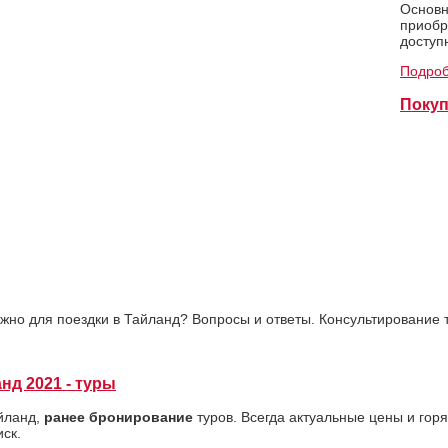
Основн
приобр
доступ
Подроб
Покуп
ужно для поездки в Тайланд? Вопросы и ответы. Консультирование т
нд 2021 - туры
йланд,
ранее бронирование
туров. Всегда актуальные цены и гор
иск.