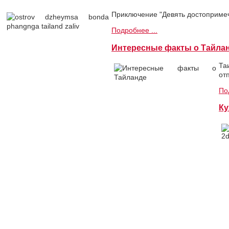
Приключение "Девять достопримеч
Подробнее ...
Интересные факты о Тайла
Та
от
По
Ку