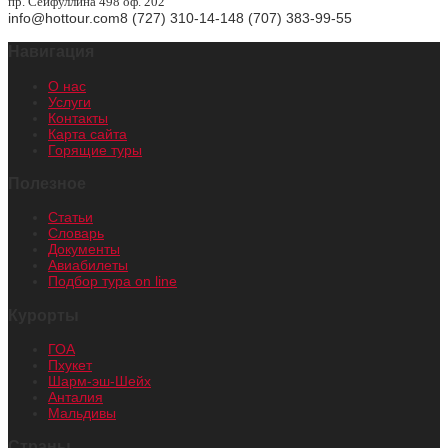
пр. Сейфуллина 498 оф. 202
info@hottour.com
8 (727) 310-14-14
8 (707) 383-99-55
Навигация
О нас
Услуги
Контакты
Карта сайта
Горящие туры
Полезное
Статьи
Словарь
Документы
Авиабилеты
Подбор тура on line
Курорты
ГОА
Пхукет
Шарм-эш-Шейх
Анталия
Мальдивы
Страны