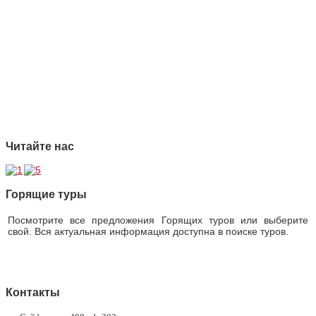
1 Качество
2 Ответственность
3 Профессионализм
4 Страховая защита
5 Безупречная репутация
Читайте нас
Горящие туры
Посмотрите все предложения Горящих туров или выберите
свой. Вся актуальная информация доступна в поиске туров.
Горящие туры
Контакты