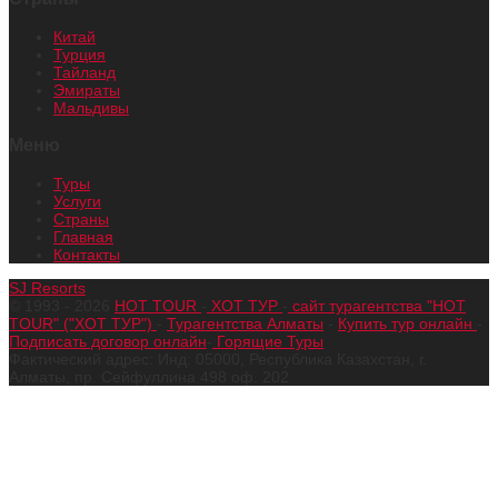
Китай
Турция
Тайланд
Эмираты
Мальдивы
Меню
Туры
Услуги
Страны
Главная
Контакты
SJ Resorts
© 1993 - 2026
HOT TOUR
-
ХОТ ТУР
-
сайт турагентства "HOT
TOUR" ("ХОТ ТУР")
-
Турагентства Алматы
-
Купить тур онлайн
-
Подписать договор онлайн
-
Горящие Туры
Фактический адрес: Инд: 05000, Республика Казахстан, г.
Алматы, пр. Сейфуллина 498 оф. 202