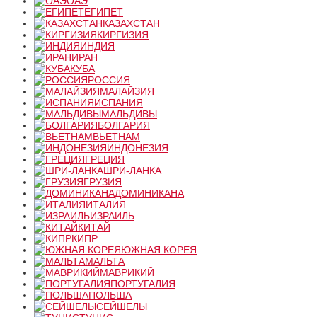
ОАЭ
ЕГИПЕТ
КАЗАХСТАН
КИРГИЗИЯ
ИНДИЯ
ИРАН
КУБА
РОССИЯ
МАЛАЙЗИЯ
ИСПАНИЯ
МАЛЬДИВЫ
БОЛГАРИЯ
ВЬЕТНАМ
ИНДОНЕЗИЯ
ГРЕЦИЯ
ШРИ-ЛАНКА
ГРУЗИЯ
ДОМИНИКАНА
ИТАЛИЯ
ИЗРАИЛЬ
КИТАЙ
КИПР
ЮЖНАЯ КОРЕЯ
МАЛЬТА
МАВРИКИЙ
ПОРТУГАЛИЯ
ПОЛЬША
СЕЙШЕЛЫ