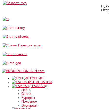
Нуж
Отпр
ТУРЦИЯ
ТАНЗАНИЯ
ТАЙЛАНД
Цены
Отели
Курорты
Полезное
Экскурсии