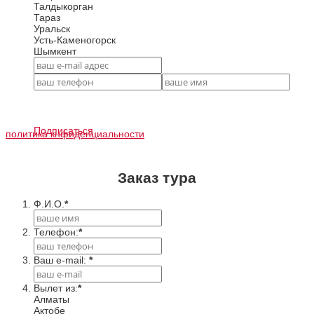
Талдыкорган
Тараз
Уральск
Усть-Каменогорск
Шымкент
Подписаться
политика кнфиденциальности
Заказ тура
Ф.И.О.
*
Телефон:
*
Ваш e-mail:
*
Вылет из:
*
Алматы
Актобе