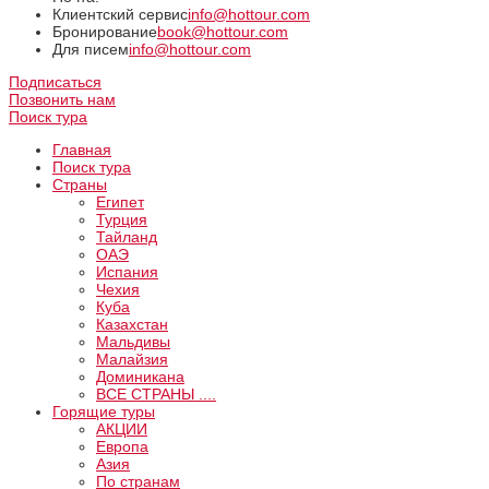
Клиентский сервис
info@hottour.com
Бронирование
book@hottour.com
Для писем
info@hottour.com
Подписаться
Позвонить нам
Поиск тура
Главная
Поиск тура
Страны
Египет
Турция
Тайланд
ОАЭ
Испания
Чехия
Куба
Казахстан
Мальдивы
Малайзия
Доминикана
ВCE СТРАНЫ ....
Горящие туры
АКЦИИ
Европа
Азия
По странам