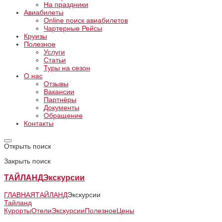
На праздники
Авиабилеты
Online поиск авиабилетов
Чартерные Рейсы
Круизы
Полезное
Услуги
Статьи
Туры на сезон
О нас
Отзывы
Вакансии
Партнёры
Документы
Обращение
Контакты
Открыть поиск
Закрыть поиск
ТАЙЛАНД
Экскурсии
ГЛАВНАЯ
ТАЙЛАНД
Экскурсии
Тайланд
Курорты
Отели
Экскурсии
Полезное
Цены