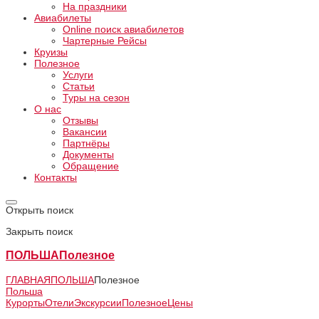
На праздники
Авиабилеты
Online поиск авиабилетов
Чартерные Рейсы
Круизы
Полезное
Услуги
Статьи
Туры на сезон
О нас
Отзывы
Вакансии
Партнёры
Документы
Обращение
Контакты
Открыть поиск
Закрыть поиск
ПОЛЬША
Полезное
ГЛАВНАЯ
ПОЛЬША
Полезное
Польша
Курорты
Отели
Экскурсии
Полезное
Цены