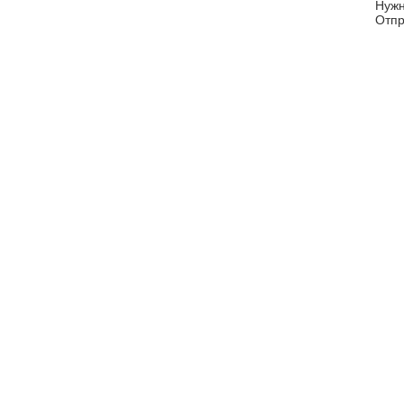
Нуж
Отпр