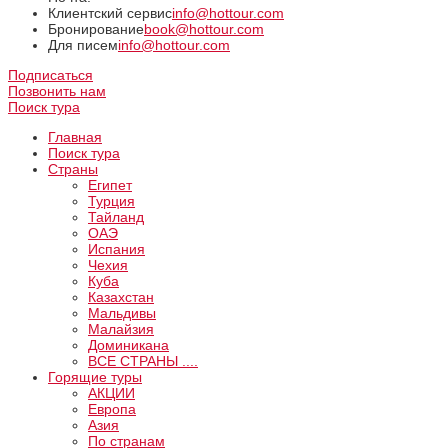
Клиентский сервис
info@hottour.com
Бронирование
book@hottour.com
Для писем
info@hottour.com
Подписаться
Позвонить нам
Поиск тура
Главная
Поиск тура
Страны
Египет
Турция
Тайланд
ОАЭ
Испания
Чехия
Куба
Казахстан
Мальдивы
Малайзия
Доминикана
ВCE СТРАНЫ ....
Горящие туры
АКЦИИ
Европа
Азия
По странам