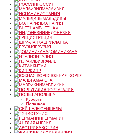
РОССИЯ
МАЛАЙЗИЯ
ИСПАНИЯ
МАЛЬДИВЫ
БОЛГАРИЯ
ВЬЕТНАМ
ИНДОНЕЗИЯ
ГРЕЦИЯ
ШРИ-ЛАНКА
ГРУЗИЯ
ДОМИНИКАНА
ИТАЛИЯ
ИЗРАИЛЬ
КИТАЙ
КИПР
ЮЖНАЯ КОРЕЯ
МАЛЬТА
МАВРИКИЙ
ПОРТУГАЛИЯ
ПОЛЬША
Курорты
Полезное
СЕЙШЕЛЫ
ТУНИС
ГЕРМАНИЯ
АНГЛИЯ
АВСТРИЯ
ФИНЛЯНДИЯ