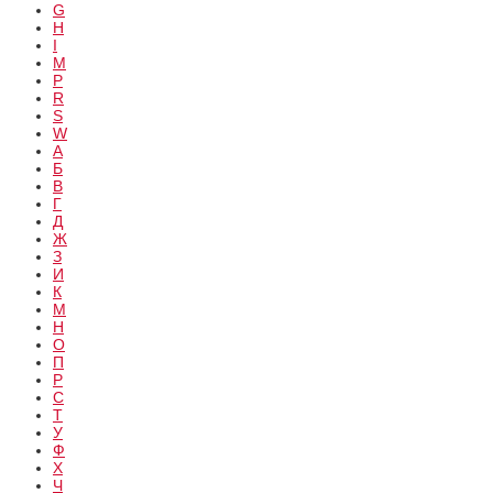
G
H
I
M
P
R
S
W
А
Б
В
Г
Д
Ж
З
И
К
М
Н
О
П
Р
С
Т
У
Ф
Х
Ч