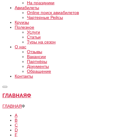
На праздники
Авиабилеты
Online поиск авиабилетов
Чартерные Рейсы
Круизы
Полезное
Услуги
Статьи
Туры на сезон
О нас
Отзывы
Вакансии
Партнёры
Документы
Обращение
Контакты
ГЛАВНАЯ
Ф
ГЛАВНАЯ
Ф
А
B
C
D
F