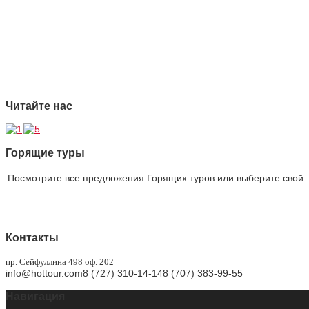
2 Ответственность
3 Профессионализм
4 Страховая защита
5 Безупречная репутация
Читайте нас
Горящие туры
Посмотрите все предложения Горящих туров или выберите свой. 
Горящие туры
Контакты
пр. Сейфуллина 498 оф. 202
info@hottour.com
8 (727) 310-14-14
8 (707) 383-99-55
Навигация