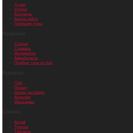
О нас
Услуги
Контакты
Карта сайта
Горящие туры
Полезное
Статьи
Словарь
Документы
Авиабилеты
Подбор тура on line
Курорты
ГОА
Пхукет
Шарм-эш-Шейх
Анталия
Мальдивы
Страны
Китай
Турция
Тайланд