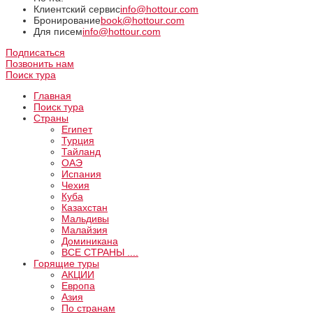
Клиентский сервис
info@hottour.com
Бронирование
book@hottour.com
Для писем
info@hottour.com
Подписаться
Позвонить нам
Поиск тура
Главная
Поиск тура
Страны
Египет
Турция
Тайланд
ОАЭ
Испания
Чехия
Куба
Казахстан
Мальдивы
Малайзия
Доминикана
ВCE СТРАНЫ ....
Горящие туры
АКЦИИ
Европа
Азия
По странам