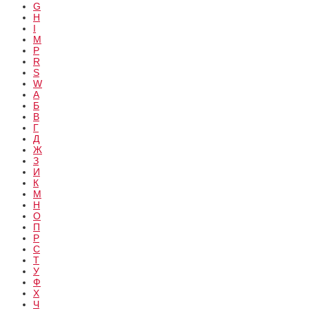
G
H
I
M
P
R
S
W
А
Б
В
Г
Д
Ж
З
И
К
М
Н
О
П
Р
С
Т
У
Ф
Х
Ч