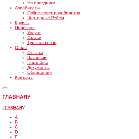
На праздники
Авиабилеты
Online поиск авиабилетов
Чартерные Рейсы
Круизы
Полезное
Услуги
Статьи
Туры на сезон
О нас
Отзывы
Вакансии
Партнёры
Документы
Обращение
Контакты
ГЛАВНАЯ
У
ГЛАВНАЯ
У
А
B
C
D
F