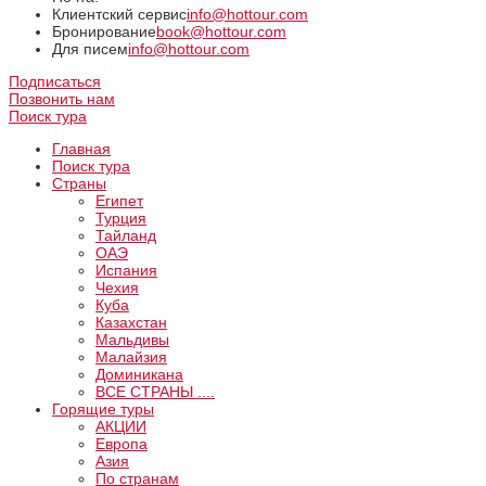
Клиентский сервис
info@hottour.com
Бронирование
book@hottour.com
Для писем
info@hottour.com
Подписаться
Позвонить нам
Поиск тура
Главная
Поиск тура
Страны
Египет
Турция
Тайланд
ОАЭ
Испания
Чехия
Куба
Казахстан
Мальдивы
Малайзия
Доминикана
ВCE СТРАНЫ ....
Горящие туры
АКЦИИ
Европа
Азия
По странам