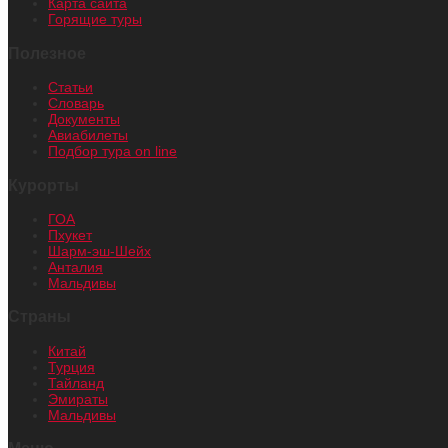
Карта сайта
Горящие туры
Полезное
Статьи
Словарь
Документы
Авиабилеты
Подбор тура on line
Курорты
ГОА
Пхукет
Шарм-эш-Шейх
Анталия
Мальдивы
Страны
Китай
Турция
Тайланд
Эмираты
Мальдивы