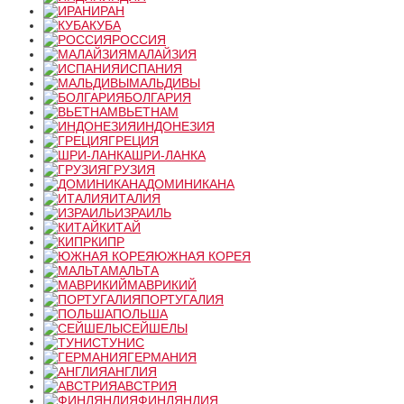
ИРАН
КУБА
РОССИЯ
МАЛАЙЗИЯ
ИСПАНИЯ
МАЛЬДИВЫ
БОЛГАРИЯ
ВЬЕТНАМ
ИНДОНЕЗИЯ
ГРЕЦИЯ
ШРИ-ЛАНКА
ГРУЗИЯ
ДОМИНИКАНА
ИТАЛИЯ
ИЗРАИЛЬ
КИТАЙ
КИПР
ЮЖНАЯ КОРЕЯ
МАЛЬТА
МАВРИКИЙ
ПОРТУГАЛИЯ
ПОЛЬША
СЕЙШЕЛЫ
ТУНИС
ГЕРМАНИЯ
АНГЛИЯ
АВСТРИЯ
ФИНЛЯНДИЯ