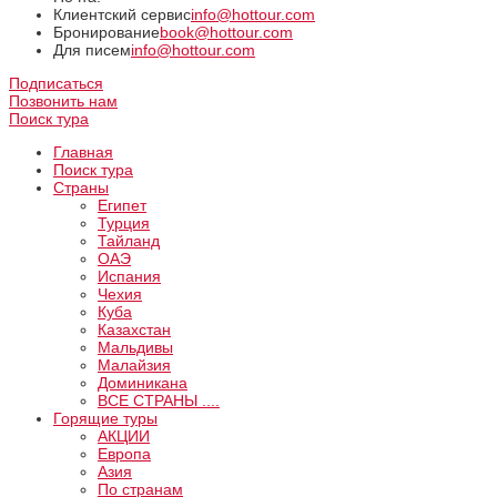
Клиентский сервис
info@hottour.com
Бронирование
book@hottour.com
Для писем
info@hottour.com
Подписаться
Позвонить нам
Поиск тура
Главная
Поиск тура
Страны
Египет
Турция
Тайланд
ОАЭ
Испания
Чехия
Куба
Казахстан
Мальдивы
Малайзия
Доминикана
ВCE СТРАНЫ ....
Горящие туры
АКЦИИ
Европа
Азия
По странам