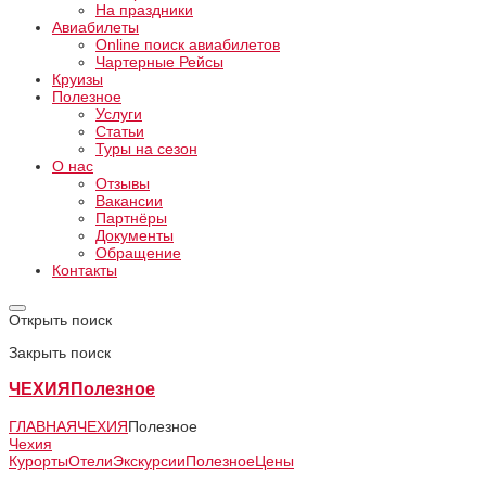
На праздники
Авиабилеты
Online поиск авиабилетов
Чартерные Рейсы
Круизы
Полезное
Услуги
Статьи
Туры на сезон
О нас
Отзывы
Вакансии
Партнёры
Документы
Обращение
Контакты
Открыть поиск
Закрыть поиск
ЧЕХИЯ
Полезное
ГЛАВНАЯ
ЧЕХИЯ
Полезное
Чехия
Курорты
Отели
Экскурсии
Полезное
Цены