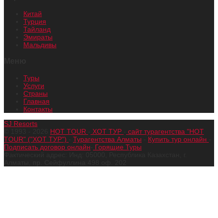
Китай
Турция
Тайланд
Эмираты
Мальдивы
Меню
Туры
Услуги
Страны
Главная
Контакты
SJ Resorts
© 1993 - 2026
HOT TOUR
-
ХОТ ТУР
-
сайт турагентства "HOT
TOUR" ("ХОТ ТУР")
-
Турагентства Алматы
-
Купить тур онлайн
-
Подписать договор онлайн
-
Горящие Туры
Фактический адрес: Инд: 05000, Республика Казахстан, г.
Алматы, пр. Сейфуллина 498 оф. 202