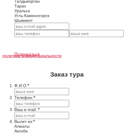
Талдыкорган
Тараз
Уральск
Усть-Каменогорск
Шымкент
Подписаться
политика кнфиденциальности
Заказ тура
Ф.И.О.
*
Телефон:
*
Ваш e-mail:
*
Вылет из:
*
Алматы
Актобе