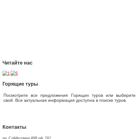
1 Качество
2 Ответственность
3 Профессионализм
4 Страховая защита
5 Безупречная репутация
Читайте нас
Горящие туры
Посмотрите все предложения Горящих туров или выберите
свой. Вся актуальная информация доступна в поиске туров.
Горящие туры
Контакты
пр. Сейфуллина 498 оф. 202