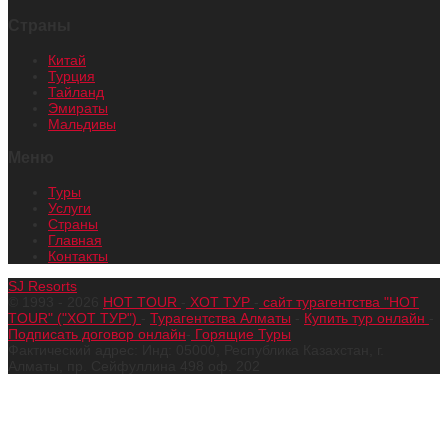
Страны
Китай
Турция
Тайланд
Эмираты
Мальдивы
Меню
Туры
Услуги
Страны
Главная
Контакты
SJ Resorts
© 1993 - 2026
HOT TOUR
-
ХОТ ТУР
-
сайт турагентства "HOT
TOUR" ("ХОТ ТУР")
-
Турагентства Алматы
-
Купить тур онлайн
-
Подписать договор онлайн
-
Горящие Туры
Фактический адрес: Инд: 05000, Республика Казахстан, г.
Алматы, пр. Сейфуллина 498 оф. 202