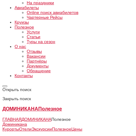
На праздники
Авиабилеты
Online поиск авиабилетов
Чартерные Рейсы
Круизы
Полезное
Услуги
Статьи
Туры на сезон
О нас
Отзывы
Вакансии
Партнёры
Документы
Обращение
Контакты
Открыть поиск
Закрыть поиск
ДОМИНИКАНА
Полезное
ГЛАВНАЯ
ДОМИНИКАНА
Полезное
Доминикана
Курорты
Отели
Экскурсии
Полезное
Цены