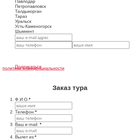
Павлодар
Петропавловск
Талдыкорган
Тараз
Уральск
Усть-Каменогорск
Шымкент
Подписаться
политика кнфиденциальности
Заказ тура
Ф.И.О.
*
Телефон:
*
Ваш e-mail:
*
Вылет из:
*