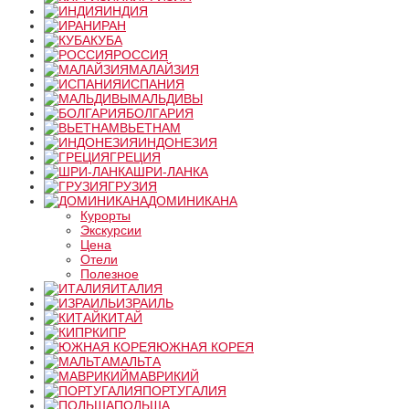
ИНДИЯ
ИРАН
КУБА
РОССИЯ
МАЛАЙЗИЯ
ИСПАНИЯ
МАЛЬДИВЫ
БОЛГАРИЯ
ВЬЕТНАМ
ИНДОНЕЗИЯ
ГРЕЦИЯ
ШРИ-ЛАНКА
ГРУЗИЯ
ДОМИНИКАНА
Курорты
Экскурсии
Цена
Отели
Полезное
ИТАЛИЯ
ИЗРАИЛЬ
КИТАЙ
КИПР
ЮЖНАЯ КОРЕЯ
МАЛЬТА
МАВРИКИЙ
ПОРТУГАЛИЯ
ПОЛЬША