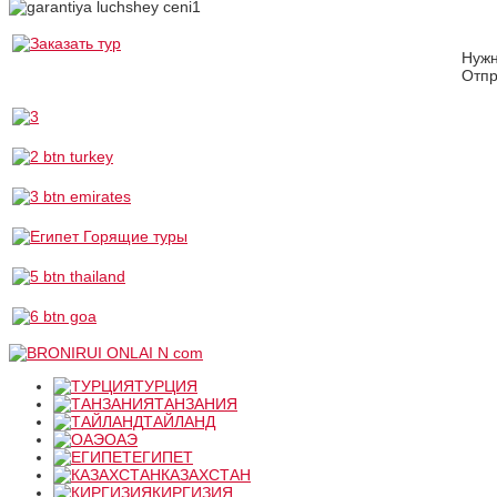
Нуж
Отпр
ТУРЦИЯ
ТАНЗАНИЯ
ТАЙЛАНД
ОАЭ
ЕГИПЕТ
КАЗАХСТАН
КИРГИЗИЯ