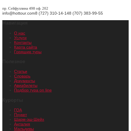
пр. Сейфуллина 498 оф. 202
info@hottour.com
8 (727) 310-14-14
8 (707) 383-99-55
Навигация
О нас
Услуги
Контакты
Карта сайта
Горящие туры
Полезное
Статьи
Словарь
Документы
Авиабилеты
Подбор тура on line
Курорты
ГОА
Пхукет
Шарм-эш-Шейх
Анталия
Мальдивы