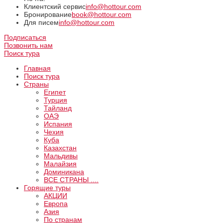
Клиентский сервис
info@hottour.com
Бронирование
book@hottour.com
Для писем
info@hottour.com
Подписаться
Позвонить нам
Поиск тура
Главная
Поиск тура
Страны
Египет
Турция
Тайланд
ОАЭ
Испания
Чехия
Куба
Казахстан
Мальдивы
Малайзия
Доминикана
ВCE СТРАНЫ ....
Горящие туры
АКЦИИ
Европа
Азия
По странам