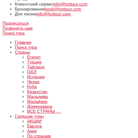
Клиентский сервис
info@hottour.com
Бронирование
book@hottour.com
Для писем
info@hottour.com
Подписаться
Позвонить нам
Поиск тура
Главная
Поиск тура
Страны
Египет
Турция
Тайланд
ОАЭ
Испания
Чехия
Куба
Казахстан
Мальдивы
Малайзия
Доминикана
ВCE СТРАНЫ ....
Горящие туры
АКЦИИ
Европа
Азия
По странам