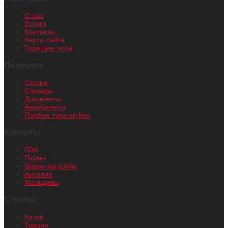
О нас
Услуги
Контакты
Карта сайта
Горящие туры
Полезное
Статьи
Словарь
Документы
Авиабилеты
Подбор тура on line
Курорты
ГОА
Пхукет
Шарм-эш-Шейх
Анталия
Мальдивы
Страны
Китай
Турция