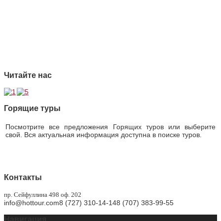
2 Ответственность
3 Профессионализм
4 Страховая защита
5 Безупречная репутация
Читайте нас
Горящие туры
Посмотрите все предложения Горящих туров или выберите
свой. Вся актуальная информация доступна в поиске туров.
Горящие туры
Контакты
пр. Сейфуллина 498 оф. 202
info@hottour.com
8 (727) 310-14-14
8 (707) 383-99-55
Навигация