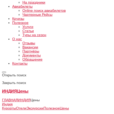
На праздники
Авиабилеты
Online поиск авиабилетов
Чартерные Рейсы
Круизы
Полезное
Услуги
Статьи
Туры на сезон
О нас
Отзывы
Вакансии
Партнёры
Документы
Обращение
Контакты
Открыть поиск
Закрыть поиск
ИНДИЯ
Цены
ГЛАВНАЯ
ИНДИЯ
Цены
Индия
Курорты
Отели
Экскурсии
Полезное
Цены