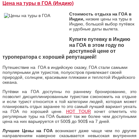
Цена на туры в ГОА (Индию)
Стоимость отдыха на ГОА в
Индии,
низкие цены на туры в
Индию, большой выбор путёвок
и удобные даты вылета.
Купите путевку в Индию
на ГОА в этом году по
доступной цене от
туроператора с хорошей репутацией!
Путешествие на ГОА в индийскую сказку, ГОА стали самыми
популярными для туристов, полуостров привлекает своей
природой, солнцем, красивыми пляжами и теплотой Индийского
океана.
Путёвки на ГОА доступны по раннему бронированию, это
позволит дисциплинированным туристам сэкономить на отдыхе
и если турист относится к той категории людей, которая может
планировать отдых заранее то это самый лучший вариант уехать
на ГОА по хорошей цене.
HOT TOUR
хочет отметить что
регулярные туры на ГОА бывают так же более чем доступными
цена на них варьируется от 500$ до 900$ на 7 дней.
Лучшие Цены на ГОА
возникают даже чаще чем по другим
направлениям наверное сказывается невысокая внутренняя