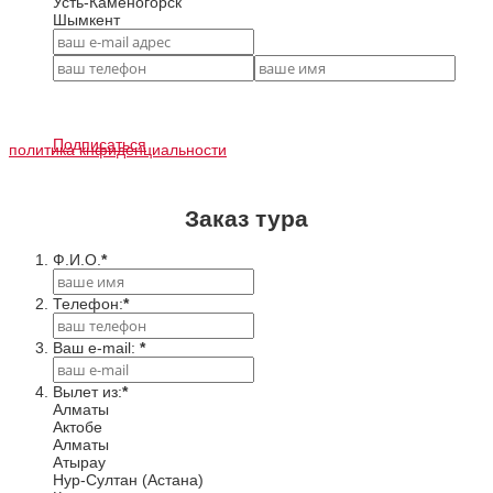
Усть-Каменогорск
Шымкент
Подписаться
политика кнфиденциальности
Заказ тура
Ф.И.О.
*
Телефон:
*
Ваш e-mail:
*
Вылет из:
*
Алматы
Актобе
Алматы
Атырау
Нур-Султан (Астана)