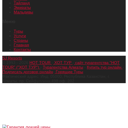
Тайланд
Эмираты
Мальдивы
Меню
Туры
Услуги
Страны
Главная
Контакты
SJ Resorts
© 1993 - 2026
HOT TOUR
-
ХОТ ТУР
-
сайт турагентства "HOT
TOUR" ("ХОТ ТУР")
-
Турагентства Алматы
-
Купить тур онлайн
-
Подписать договор онлайн
-
Горящие Туры
Фактический адрес: Инд: 05000, Республика Казахстан, г.
Алматы, пр. Сейфуллина 498 оф. 202