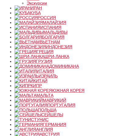
Экскурсии
ИРАН
КУБА
РОССИЯ
МАЛАЙЗИЯ
ИСПАНИЯ
МАЛЬДИВЫ
БОЛГАРИЯ
ВЬЕТНАМ
ИНДОНЕЗИЯ
ГРЕЦИЯ
ШРИ-ЛАНКА
ГРУЗИЯ
ДОМИНИКАНА
ИТАЛИЯ
ИЗРАИЛЬ
КИТАЙ
КИПР
ЮЖНАЯ КОРЕЯ
МАЛЬТА
МАВРИКИЙ
ПОРТУГАЛИЯ
ПОЛЬША
СЕЙШЕЛЫ
ТУНИС
ГЕРМАНИЯ
АНГЛИЯ
АВСТРИЯ