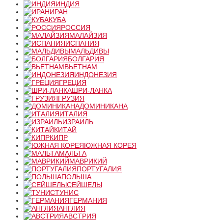
ИНДИЯ
ИРАН
КУБА
РОССИЯ
МАЛАЙЗИЯ
ИСПАНИЯ
МАЛЬДИВЫ
БОЛГАРИЯ
ВЬЕТНАМ
ИНДОНЕЗИЯ
ГРЕЦИЯ
ШРИ-ЛАНКА
ГРУЗИЯ
ДОМИНИКАНА
ИТАЛИЯ
ИЗРАИЛЬ
КИТАЙ
КИПР
ЮЖНАЯ КОРЕЯ
МАЛЬТА
МАВРИКИЙ
ПОРТУГАЛИЯ
ПОЛЬША
СЕЙШЕЛЫ
ТУНИС
ГЕРМАНИЯ
АНГЛИЯ
АВСТРИЯ