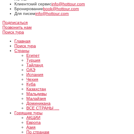
Клиентский сервис
info@hottour.com
Бронирование
book@hottour.com
Для писем
info@hottour.com
Подписаться
Позвонить нам
Поиск тура
Главная
Поиск тура
Страны
Египет
Турция
Тайланд
ОАЭ
Испания
Чехия
Куба
Казахстан
Мальдивы
Малайзия
Доминикана
ВCE СТРАНЫ ....
Горящие туры
АКЦИИ
Европа
Азия
По странам