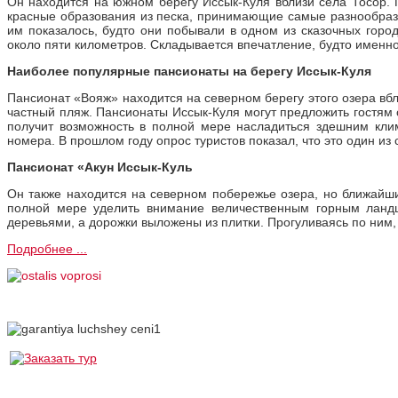
Он находится на южном берегу Иссык-Куля вблизи села Тосор. П
красные образования из песка, принимающие самые разнообразн
им показалось, будто они побывали в одном из сказочных горо
около пяти километров. Складывается впечатление, будто именн
Наиболее популярные пансионаты на берегу Иссык-Куля
Пансионат «Вояж» находится на северном берегу этого озера вбл
частный пляж. Пансионаты Иссык-Куля могут предложить гостям 
получит возможность в полной мере насладиться здешним клим
номера. В прошлом году опрос туристов показал, что это один из
Пансионат «Акун Иссык-Куль
Он также находится на северном побережье озера, но ближайши
полной мере уделить внимание величественным горным ландш
деревьями, а дорожки выложены из плитки. Прогуливаясь по ним,
Подробнее ...