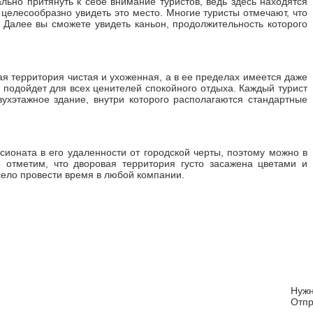
льно притянуть к себе внимание туристов, ведь здесь находятся
елесообразно увидеть это место. Многие туристы отмечают, что
 Далее вы сможете увидеть каньон, продолжительность которого
ая территория чистая и ухоженная, а в ее пределах имеется даже
 подойдет для всех ценителей спокойного отдыха. Каждый турист
ухэтажное здание, внутри которого располагаются стандартные
ионата в его удаленности от городской черты, поэтому можно в
отметим, что дворовая территория густо засажена цветами и
село провести время в любой компании.
Нуж
Отпр