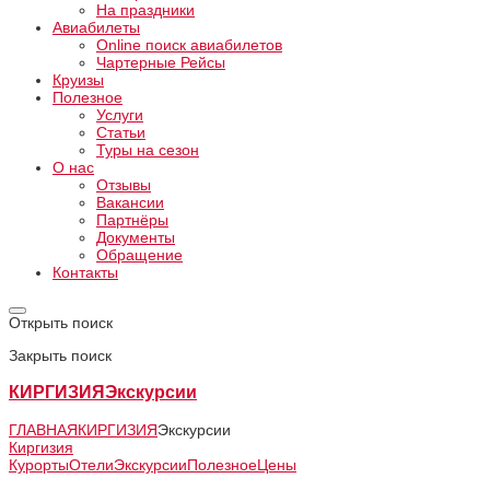
На праздники
Авиабилеты
Online поиск авиабилетов
Чартерные Рейсы
Круизы
Полезное
Услуги
Статьи
Туры на сезон
О нас
Отзывы
Вакансии
Партнёры
Документы
Обращение
Контакты
Открыть поиск
Закрыть поиск
КИРГИЗИЯ
Экскурсии
ГЛАВНАЯ
КИРГИЗИЯ
Экскурсии
Киргизия
Курорты
Отели
Экскурсии
Полезное
Цены