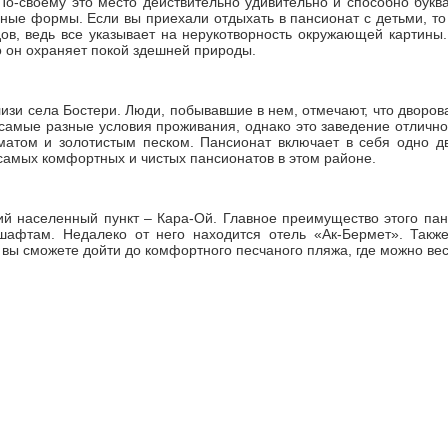
о-своему это место действительно удивительно и способно буква
ые формы. Если вы приехали отдыхать в пансионат с детьми, то ц
дов, ведь все указывает на нерукотворность окружающей картины.
о он охраняет покой здешней природы.
изи села Бостери. Люди, побывавшие в нем, отмечают, что дворов
самые разные условия проживания, однако это заведение отлично
атом и золотистым песком. Пансионат включает в себя одно дв
 самых комфортных и чистых пансионатов в этом районе.
й населенный пункт – Кара-Ой. Главное преимущество этого панс
афтам. Недалеко от него находится отель «Ак-Бермет». Также 
 вы сможете дойти до комфортного песчаного пляжа, где можно ве