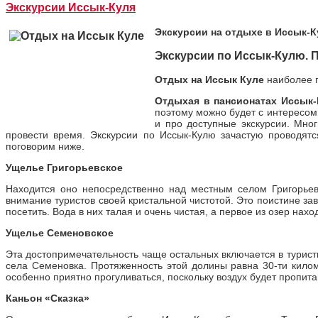
Экскурсии Иссык-Куля
Экскурсии на отдыхе в Иссык-К
Экскурсии по Иссык-Кулю. 
Отдых на Иссык Куле
наиболее п
Отдыхая в пансионатах Иссык-
поэтому можно будет с интересом
и про доступные экскурсии. Мно
провести время. Экскурсии по Иссык-Кулю зачастую проводят
поговорим ниже.
Ущелье Григорьевское
Находится оно непосредственно над местным селом Григорьев
внимание туристов своей кристальной чистотой. Это поистине за
посетить. Вода в них талая и очень чистая, а первое из озер нах
Ущелье Семеновское
Эта достопримечательность чаще остальных включается в турист
села Семеновка. Протяженность этой долины равна 30-ти килом
особенно приятно прогуливаться, поскольку воздух будет пропит
Каньон «Сказка»