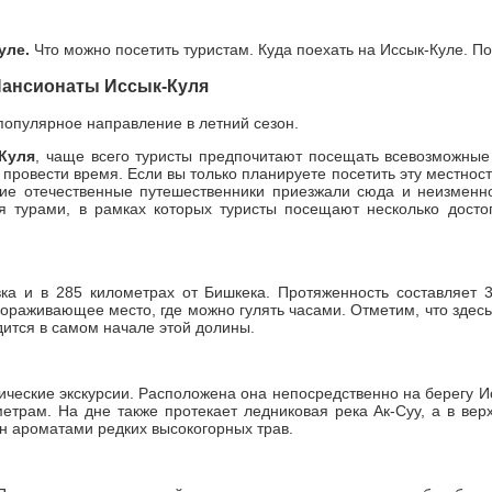
уле.
Что можно посетить туристам. Куда поехать на Иссык-Куле. По
Пансионаты Иссык-Куля
опулярное направление в летний сезон.
Куля
, чаще всего туристы предпочитают посещать всевозможные 
 провести время. Если вы только планируете посетить эту местно
гие отечественные путешественники приезжали сюда и неизменн
ся турами, в рамках которых туристы посещают несколько дост
ка и в 285 километрах от Бишкека. Протяженность составляет 3
вораживающее место, где можно гулять часами. Отметим, что здес
одится в самом начале этой долины.
ические экскурсии. Расположена она непосредственно на берегу Ис
етрам. На дне также протекает ледниковая река Ак-Суу, а в ве
ан ароматами редких высокогорных трав.