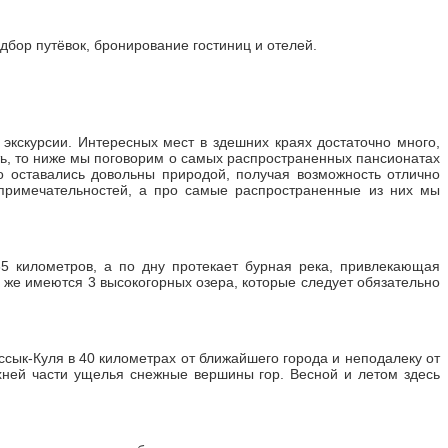
дбор путёвок, бронирование гостиниц и отелей.
экскурсии. Интересных мест в здешних краях достаточно много,
сть, то ниже мы поговорим о самых распространенных пансионатах
о оставались довольны природой, получая возможность отлично
опримечательностей, а про самые распространенные из них мы
5 километров, а по дну протекает бурная река, привлекающая
ь же имеются 3 высокогорных озера, которые следует обязательно
сык-Куля в 40 километрах от ближайшего города и неподалеку от
рхней части ущелья снежные вершины гор. Весной и летом здесь