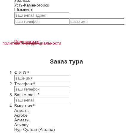
Уральск
Усть-Каменогорск
Шымкент
Подписаться
политика кнфиденциальности
Заказ тура
Ф.И.О.
*
Телефон:
*
Ваш e-mail:
*
Вылет из:
*
Алматы
Актобе
Алматы
Атырау
Нур-Султан (Астана)