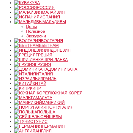
КУБА
РОССИЯ
МАЛАЙЗИЯ
ИСПАНИЯ
МАЛЬДИВЫ
Цены
Полезное
Экскурсии
БОЛГАРИЯ
ВЬЕТНАМ
ИНДОНЕЗИЯ
ГРЕЦИЯ
ШРИ-ЛАНКА
ГРУЗИЯ
ДОМИНИКАНА
ИТАЛИЯ
ИЗРАИЛЬ
КИТАЙ
КИПР
ЮЖНАЯ КОРЕЯ
МАЛЬТА
МАВРИКИЙ
ПОРТУГАЛИЯ
ПОЛЬША
СЕЙШЕЛЫ
ТУНИС
ГЕРМАНИЯ
АНГЛИЯ