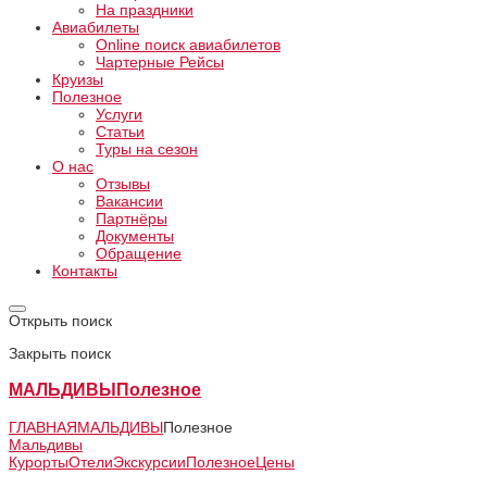
На праздники
Авиабилеты
Online поиск авиабилетов
Чартерные Рейсы
Круизы
Полезное
Услуги
Статьи
Туры на сезон
О нас
Отзывы
Вакансии
Партнёры
Документы
Обращение
Контакты
Открыть поиск
Закрыть поиск
МАЛЬДИВЫ
Полезное
ГЛАВНАЯ
МАЛЬДИВЫ
Полезное
Мальдивы
Курорты
Отели
Экскурсии
Полезное
Цены