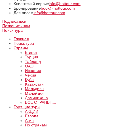
Клиентский сервис
info@hottour.com
Бронирование
book@hottour.com
Для писем
info@hottour.com
Подписаться
Позвонить нам
Поиск тура
Главная
Поиск тура
Страны
Египет
Турция
Тайланд
ОАЭ
Испания
Чехия
Куба
Казахстан
Мальдивы
Малайзия
Доминикана
ВCE СТРАНЫ ....
Горящие туры
АКЦИИ
Европа
Азия
По странам