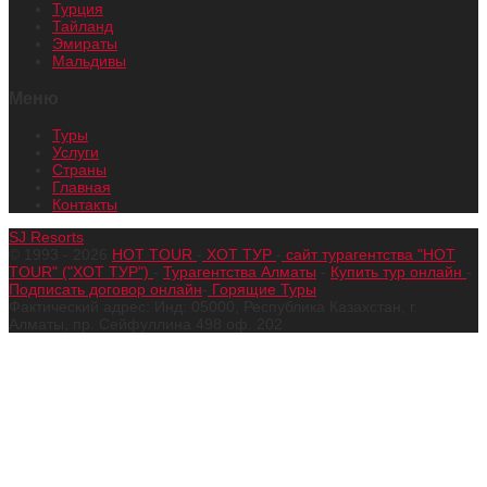
Турция
Тайланд
Эмираты
Мальдивы
Меню
Туры
Услуги
Страны
Главная
Контакты
SJ Resorts
© 1993 - 2026
HOT TOUR
-
ХОТ ТУР
-
сайт турагентства "HOT
TOUR" ("ХОТ ТУР")
-
Турагентства Алматы
-
Купить тур онлайн
-
Подписать договор онлайн
-
Горящие Туры
Фактический адрес: Инд: 05000, Республика Казахстан, г.
Алматы, пр. Сейфуллина 498 оф. 202