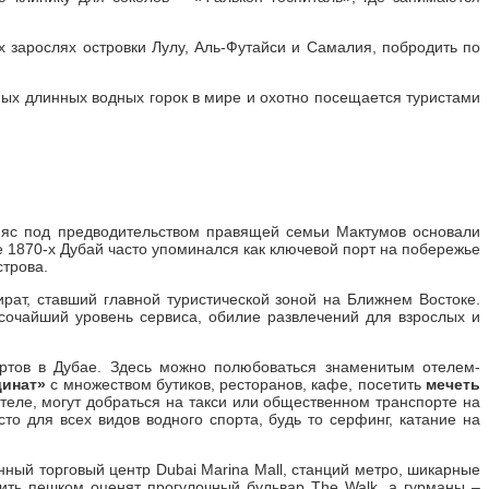
 зарослях островки Лулу, Аль-Футайси и Самалия, побродить по
ых длинных водных горок в мире и охотно посещается туристами
и яс под предводительством правящей семьи Мактумов основали
 1870-х Дубай часто упоминался как ключевой порт на побережье
строва.
т, ставший главной туристической зоной на Ближнем Востоке.
ысочайший уровень сервиса, обилие развлечений для взрослых и
ртов в Дубае. Здесь можно полюбоваться знаменитым отелем-
динат»
с множеством бутиков, ресторанов, кафе, посетить
мечеть
отеле, могут добраться на такси или общественном транспорте на
то для всех видов водного спорта, будь то серфинг, катание на
нный торговый центр Dubai Marina Mall, станций метро, шикарные
ить пешком оценят прогулочный бульвар The Walk, а гурманы –