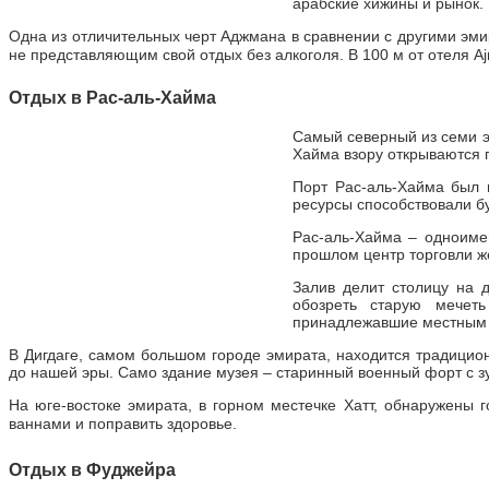
арабские хижины и рынок.
Одна из отличительных черт Аджмана в сравнении с другими эми
не представляющим свой отдых без алкоголя. В 100 м от отеля A
Отдых в
Рас-аль-Хайма
Самый северный из семи э
Хайма взору открываются 
Порт Рас-аль-Хайма был 
ресурсы способствовали б
Рас-аль-Хайма – одноиме
прошлом центр торговли ж
Залив делит столицу на 
обозреть старую мечет
принадлежавшие местным р
В Дигдаге, самом большом городе эмирата, находится традицио
до нашей эры. Само здание музея – старинный военный форт с 
На юге-востоке эмирата, в горном местечке Хатт, обнаружены 
ваннами и поправить здоровье.
Отдых в
Фуджейра