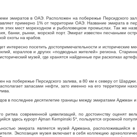
 семи эмиратов в ОАЭ. Расположен на побережье Персидского за
тавляет примерно 1% от территории ОАЭ. Название эмирата в пер
ля этих мест мореходном и рыболовецком промыслах. Так же назв
ия, банки, рынки, морской порт. Эмират известен песчаными ос
ой охоты на крабов.
дет интересно посетить достопримечательности и исторические мес
тилий, кораллов и других «подводных жителей» региона. Старин
 исторический музей, где хранятся найденные при раскопках арте
н на побережье Персидского залива, в 80 км к северу от Шарджи.
располагает запасами нефти, зато именно на его территории на
лива.
одов в последнее десятилетие границы между эмиратами Аджман и 
ого ритма современной цивилизаций, по достоинству оценят ве
ся здесь курорт Ajman Kempinski 5*, пользуется огромной популяр
ьностью эмирата является музей Аджмана, расположившийся в ф
ителя. Экспозиция музея включает в себя коллекцию археологиче