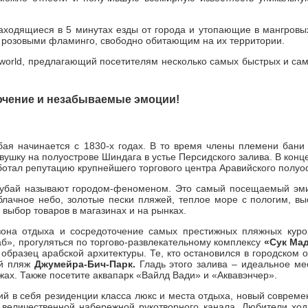
аходящиеся в 5 минутах езды от города и утопающие в мангровых
 розовыми фламинго, свободно обитающим на их территории.
world, предлагающий посетителям несколько самых быстрых и сам
ючение и незабываемые эмоции!
бая начинается с 1830-х годах. В то время члены племени бан
ушку на полуострове Шиндага в устье Персидского залива. В конце
аботал репутацию крупнейшего торгового центра Аравийского полуо
убай называют городом-феноменом. Это самый посещаемый эмира
блачное небо, золотые пески пляжей, теплое море с пологим, в
 выбор товаров в магазинах и на рынках.
она отдыха и сосредоточение самых престижных пляжных куро
б», прогуляться по торгово-развлекательному комплексу
«Сук Ма
образец арабской архитектуры. Те, кто остановился в городском 
ый пляж
Джумейра-Бич-Парк.
Гладь этого залива – идеальное мес
ах. Также посетите аквапарк «Вайлд Вади» и «Аквавэнчер».
ий в себя резиденции класса люкс и места отдыха, новый совреме
 величественной набережной рукотворного канала. Любители ход