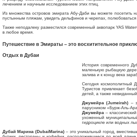
лечением и научным исследованием этих птиц.
Из множества островов эмирата Абу-Даби вы можете посетить н
пустынным пляжам, увидеть дельфинов и черепах, полюбоваться
Также неподалеку разместился современный аквопарк YAS Water
в любое время.
Путешествие в Эмираты – это восхитительное прикл
Отдых в
Дубаи
История современного Ду
маленькую рыбацкую дерев
залива и к концу века зар
Сегодня космополитный Д
Туристов привлекает безо
детей, а также невиданный
Джумейра (
Jumeirah
)
– з
парусником «Бурж-Аль-Ара
Джумейра
– классический 
ухоженный муниципальн
гидроцикле или водных лыж
Дубай Марина (
Dubai
Marina
)
– это уникальный город, вместивш
бутики, рестораны и кофейни, расположившиеся по всей длине