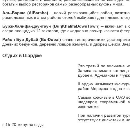
богатый выбор ресторанов самых разнообразных кухонь мира.
Аль-Барша (
Al
Barsha
)
– новый развивающийся район, визитной 
расположенных в этом районе отелей выбирают для пляжного от
Бурж-Халифа-Даунтаун (
Burj
Khalifa
DownTown
) – включает в 
озеро площадью 12 гектаров, где ежедневно разыгрываются 
Район Бур-Дубай (
Bur
Dubai
)
славен историческими достоприме
древних бедуинов, деревню ловцов жемчуга, и дворец шейха Зае
Отдых в
Шардже
Это третий по величине и
Залива занимает столица
Дубаем, Аджманом и Фудж
Шарджу называют культурн
район Мереджа и одна из 
Самые красивые в ОАЭ во
шедевром современной в
изделиями.
При наличий развитой тур
отсутствуют дискотеки и 
в 15-20 минутах езды.