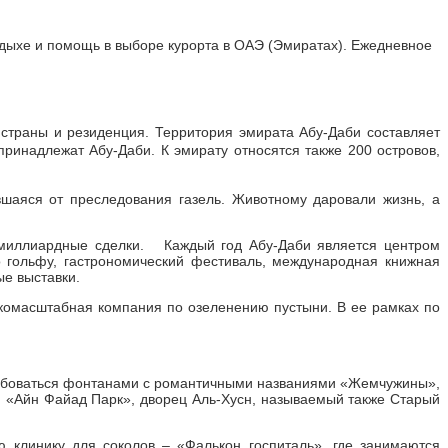
тдыхе и помощь в выборе курорта в ОАЭ (Эмиратах). Ежедневное
страны и резиденция. Территория эмирата Абу-Даби составляет
инадлежат Абу-Даби. К эмирату относятся также 200 островов,
вшаяся от преследования газель. Животному даровали жизнь, а
имиллиардные сделки. Каждый год Абу-Даби является центром
 гольфу, гастрономический фестиваль, международная книжная
ые выставки.
окомасштабная компания по озеленению пустыни. В ее рамках по
любоваться фонтанами с романтичными названиями «Жемчужины»,
 «Айн Файад Парк», дворец Аль-Хусн, называемый также Старый
 клинику для соколов – «Фалькон госпиталь», где занимаются