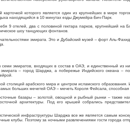
карточкой которого является один из крупнейших в мире торгов
дыха находящийся в 10 минутах езды Джумейра-Бич-Парк.
себя 9 отелей, два с половиной гектара парков, крупнейший на 
феерическое шоу танцующих фонтанов.
чательностями эмирата. Это и Дубайский музей – форт Аль-Фахи
да.
з семи эмиратов, входящих в состав в ОАЭ, и единственный из н
 эмирата – город Шарджа, а побережье Индийского океана – по
ейрой.
ой столицей арабского мира и центром исламского образования.
самых больших мечетей ОАЭ – мечеть Короля Фейсала, способная
сточные базары – золотой, овощной и рыбный рынки – также на
осточной архитектуры. Под его крышей собрались представит
истической инфраструктуры Шарджа все же является самым консер
ночные клубы. Поэтому за ночными развлечениями гости города отп