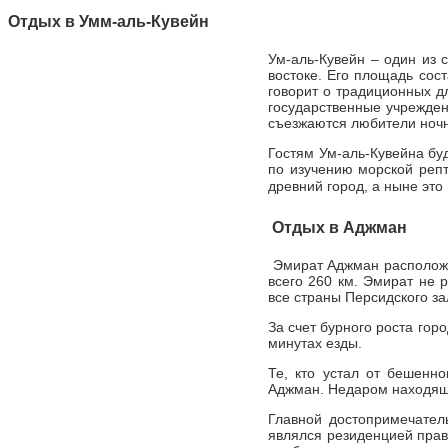
Отдых в
Умм-аль-Кувейн
Ум-аль-Кувейн – один из
востоке. Его площадь сос
говорит о традиционных д
государственные учрежден
съезжаются любители ночн
Гостям Ум-аль-Кувейна бу
по изучению морской реп
древний город, а ныне это
Отдых в
Аджман
Эмират Аджман расположе
всего 260 км. Эмират не 
все страны Персидского за
За счет бурного роста гор
минутах езды.
Те, кто устал от бешенн
Аджман. Недаром находящий
Главной достопримечател
являлся резиденцией прав