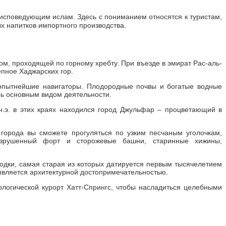
 исповедующим ислам. Здесь с пониманием относятся к туристам,
х напитков импортного производства.
м, проходящей по горному хребту. При въезде в эмират Рас-аль-
пное Хаджарских гор.
 опытнейшие навигаторы. Плодородные почвы и богатые водные
сь основным видом деятельности.
н.э. в этих краях находился город Джульфар – процветающий в
 города вы сможете прогуляться по узким песчаным уголочкам,
разрушенный форт и сторожевые башни, старинные хижины,
одки, самая старая из которых датируется первым тысячелетием
является архитектурной достопримечательностью.
ологической курорт Хатт-Спрингс, чтобы насладиться целебными