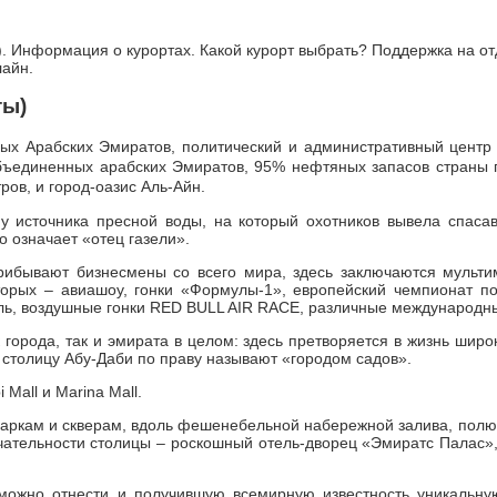
. Информация о курортах. Какой курорт выбрать? Поддержка на о
лайн.
ты)
х Арабских Эмиратов, политический и административный центр 
единенных арабских Эмиратов, 95% нефтяных запасов страны пр
ров, и город-оазис Аль-Айн.
 у источника пресной воды, на который охотников вывела спаса
о означает «отец газели».
прибывают бизнесмены со всего мира, здесь заключаются мульт
орых – авиашоу, гонки «Формулы-1», европейский чемпионат по
ль, воздушные гонки RED BULL AIR RACE, различные международн
 города, так и эмирата в целом: здесь претворяется в жизнь шир
 столицу Абу-Даби по праву называют «городом садов».
Mall и Marina Mall.
м паркам и скверам, вдоль фешенебельной набережной залива, по
ательности столицы – роскошный отель-дворец «Эмиратс Палас»,
 можно отнести и получившую всемирную известность уникальную