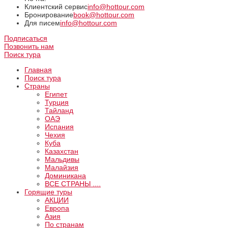
Клиентский сервис
info@hottour.com
Бронирование
book@hottour.com
Для писем
info@hottour.com
Подписаться
Позвонить нам
Поиск тура
Главная
Поиск тура
Страны
Египет
Турция
Тайланд
ОАЭ
Испания
Чехия
Куба
Казахстан
Мальдивы
Малайзия
Доминикана
ВCE СТРАНЫ ....
Горящие туры
АКЦИИ
Европа
Азия
По странам