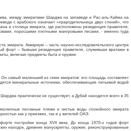
лива, между эмиратами Шарджа на запаведе и Рас-аль-Хайма на
еводе с арабского означает «прародительница двух стихий», что
ана и столица эмирата, где расположены резиденция правителя,
тровами, поросшими плотными мангровыми лесами, - именно туда
та эмирата. Аквариум – часть научно-исследовательского центра
ный форт – бывшая резиденция правителя, служившая вратами в
факты, включая предметы быта и оружие.
 Он самый маленький из семи эмиратов: его площадь составляет
ходятся минеральные источники, обеспечивающие питьевой водой
Шарджа практически не существует, а Дубай находится всего в 35
ликолепные песчаные пляжи и чистые воды спокойного эмирата
ностью как у приезжих, так и у жителей ОАЭ.
орте постройки конца XVII века. До конца 1970-х годов форт
ских находок, древние манускрипты, оружие, реконструированные