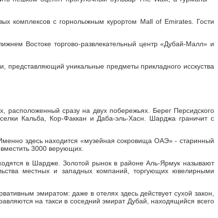
ых комплексов с горнолыжным курортом Mall of Emirates. Гости
Ближнем Востоке торгово-развлекательный центр «Дубай-Малл» и
ди, представляющий уникальные предметы прикладного исскуства
их, расположенный сразу на двух побережьях. Берег Персидского
селки Кальба, Кор-Факкан и Даба-эль-Хасн. Шарджа граничит с
 Именно здесь находится «музейная сокровища ОАЭ» - старинный
 вместить 3000 верующих.
ходятся в Шардже. Золотой рынок в районе Аль-Ярмук называют
ельства местных и западных компаний, торгующих ювелирными
вативным эмиратом: даже в отелях здесь действует сухой закон,
равляются на такси в соседний эмират Дубай, находящийся всего