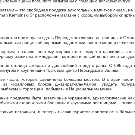
 Бытовые сцены прошлого разыграны с помощью восковых фигур.
ратами – это свободная продажа алкогольных напитков лицам, не
jman Kempinski 5* расположен магазин с хорошим выбором спиртны
миратов протянулся вдоль Персидского залива до границы с Омано
пальмовые рощи с обширными водоемами, чистое море и великоле
первым в заливе, поэтому моряки этого эмирата славились как
урному развитию земледелия, которое и по сей день является зде
нная столица эмирата и древнейший город страны. С 695 года 
емчугом и крупнейший торговый центр Персидского Залива.
две части, которые соединены большим мостом. В старой части
ь из коралловых блоков Джазират-аль-Хамра, увидеть полу
ыбакам и торговцам, побывать в Национальном музее.
нные предметы быта, ювелирные украшения, археологические нах
зубчатыми сторожевыми башнями и круговыми лестницами – также 
горячие источники, и теперь тысячи туристов прилетают в бальне