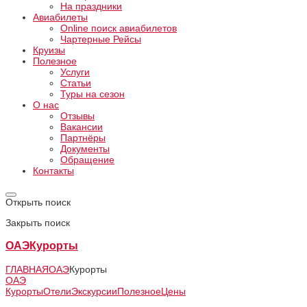
На праздники
Авиабилеты
Online поиск авиабилетов
Чартерные Рейсы
Круизы
Полезное
Услуги
Статьи
Туры на сезон
О нас
Отзывы
Вакансии
Партнёры
Документы
Обращение
Контакты
Открыть поиск
Закрыть поиск
ОАЭ
Курорты
ГЛАВНАЯ
ОАЭ
Курорты
ОАЭ
Курорты
Отели
Экскурсии
Полезное
Цены