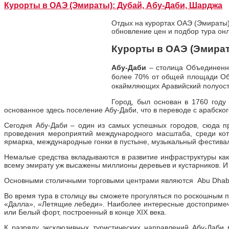
Курорты в ОАЭ (Эмираты): Дубай, Абу-Даби, Шарджа
Отдых на курортах ОАЭ (Эмираты)
обновление цен и подбор тура он
Курорты в ОАЭ (Эмира
Абу-Даби
– столица Объединенны
более 70% от общей площади Объ
окаймляющих Аравийский полуост
Город, был основан в 1760 году
основанное здесь поселение Абу-Даби, что в переводе с арабског
Сегодня Абу-Даби – один из самых успешных городов, сюда 
проведения мероприятий международного масштаба, среди кот
ярмарка, международные гонки в пустыне, музыкальный фестива
Немалые средства вкладываются в развитие инфраструктуры как
всему эмирату уж высажены миллионы деревьев и кустарников. И
Основными столичными торговыми центрами являются Abu Dhabi 
Во время тура в столицу вы сможете прогуляться по роскошны
«Далла», «Летящие лебеди». Наиболее интересные достопримеч
или Белый форт, построенный в конце XIX века.
К разряду эксклюзивных туристических направлений Абу-Даби