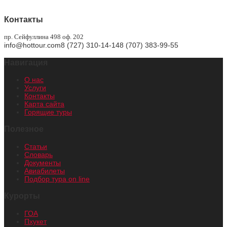
Контакты
пр. Сейфуллина 498 оф. 202
info@hottour.com
8 (727) 310-14-14
8 (707) 383-99-55
Навигация
О нас
Услуги
Контакты
Карта сайта
Горящие туры
Полезное
Статьи
Словарь
Документы
Авиабилеты
Подбор тура on line
Курорты
ГОА
Пхукет