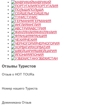
МАВРИКИЙ
ПОРТУГАЛИЯ
ПОЛЬША
СЕЙШЕЛЫ
ТУНИС
ГЕРМАНИЯ
АНГЛИЯ
АВСТРИЯ
ФИНЛЯНДИЯ
ФРАНЦИЯ
ЧЕХИЯ
ЧЕРНОГОРИЯ
ХОРВАТИЯ
ШВЕЙЦАРИЯ
ЯПОНИЯ
УЗБЕКИСТАН
Отзывы Туристов
Отзыв о HOT TOURа
Номер нашего Туриста
Доминикана Отзыв