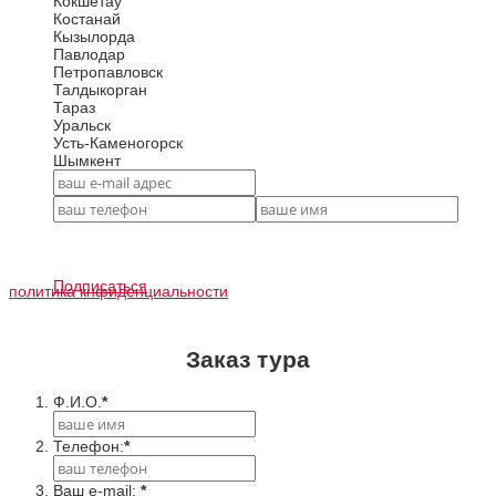
Кокшетау
Костанай
Кызылорда
Павлодар
Петропавловск
Талдыкорган
Тараз
Уральск
Усть-Каменогорск
Шымкент
Подписаться
политика кнфиденциальности
Заказ тура
Ф.И.О.
*
Телефон:
*
Ваш e-mail:
*