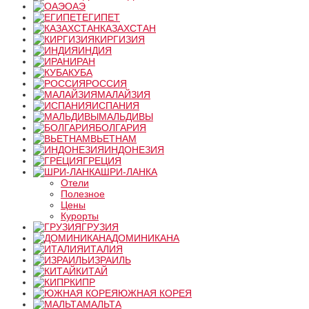
ОАЭ
ЕГИПЕТ
КАЗАХСТАН
КИРГИЗИЯ
ИНДИЯ
ИРАН
КУБА
РОССИЯ
МАЛАЙЗИЯ
ИСПАНИЯ
МАЛЬДИВЫ
БОЛГАРИЯ
ВЬЕТНАМ
ИНДОНЕЗИЯ
ГРЕЦИЯ
ШРИ-ЛАНКА
Отели
Полезное
Цены
Курорты
ГРУЗИЯ
ДОМИНИКАНА
ИТАЛИЯ
ИЗРАИЛЬ
КИТАЙ
КИПР
ЮЖНАЯ КОРЕЯ
МАЛЬТА