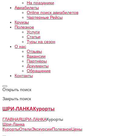
На праздники
Авиабилеты
Online поиск авиабилетов
Чартерные Рейсы
Круизы
Полезное
Услуги
Статьи
Туры на сезон
О нас
Отзывы
Вакансии
Партнёры
Документы
Обращение
Контакты
Открыть поиск
Закрыть поиск
ШРИ-ЛАНКА
Курорты
ГЛАВНАЯ
ШРИ-ЛАНКА
Курорты
Шри-Ланка
Курорты
Отели
Экскурсии
Полезное
Цены