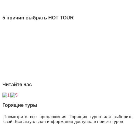
Все новости
5 причин выбрать HOT TOUR
1 Качество
2 Ответственность
3 Профессионализм
4 Страховая защита
5 Безупречная репутация
Читайте нас
Горящие туры
Посмотрите все предложения Горящих туров или выберите
свой. Вся актуальная информация доступна в поиске туров.
Горящие туры