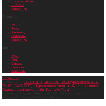
Шарм-эш-Шейх
Анталия
Мальдивы
Страны
Китай
Турция
Тайланд
Эмираты
Мальдивы
Меню
Туры
Услуги
Страны
Главная
Контакты
SJ Resorts
© 1993 - 2026
HOT TOUR
-
ХОТ ТУР
-
сайт турагентства "HOT
TOUR" ("ХОТ ТУР")
-
Турагентства Алматы
-
Купить тур онлайн
-
Подписать договор онлайн
-
Горящие Туры
Фактический адрес: Инд: 05000, Республика Казахстан, г.
Алматы, пр. Сейфуллина 498 оф. 202