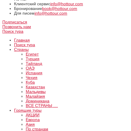
Клиентский сервис
info@hottour.com
Бронирование
book@hottour.com
Для писем
info@hottour.com
Подписаться
Позвонить нам
Поиск тура
Главная
Поиск тура
Страны
Египет
Турция
Тайланд
ОАЭ
Испания
Чехия
Куба
Казахстан
Мальдивы
Малайзия
Доминикана
ВCE СТРАНЫ ....
Горящие туры
АКЦИИ
Европа
Азия
По странам