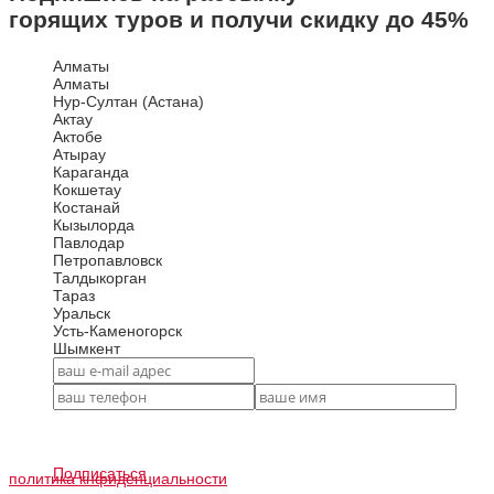
горящих туров и получи скидку до
45%
Алматы
Алматы
Нур-Султан (Астана)
Актау
Актобе
Атырау
Караганда
Кокшетау
Костанай
Кызылорда
Павлодар
Петропавловск
Талдыкорган
Тараз
Уральск
Усть-Каменогорск
Шымкент
Подписаться
политика кнфиденциальности