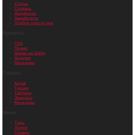
Статьи
Словарь
Документы
Авиабилеты
Подбор тура on line
Курорты
ГОА
Пхукет
Шарм-эш-Шейх
Анталия
Мальдивы
Страны
Китай
Турция
Тайланд
Эмираты
Мальдивы
Меню
Туры
Услуги
Страны