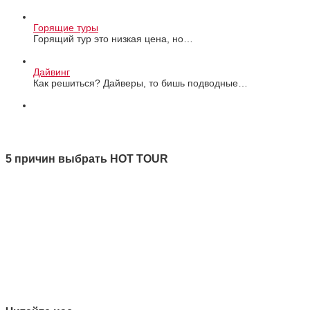
Горящие туры
Горящий тур это низкая цена, но…
Дайвинг
Как решиться? Дайверы, то бишь подводные…
Все новости
5 причин выбрать HOT TOUR
1 Качество
2 Ответственность
3 Профессионализм
4 Страховая защита
5 Безупречная репутация