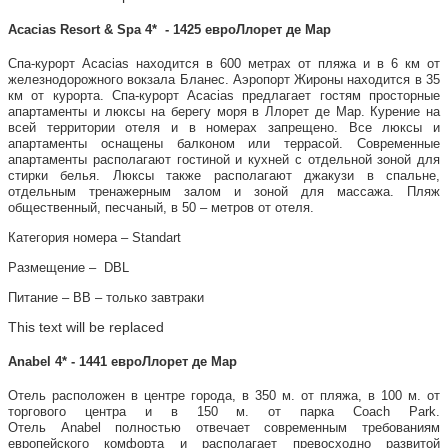
Acacias Resort & Spa 4* - 1425 евроЛлорет де Мар
Спа-курорт Acacias находится в 600 метрах от пляжа и в 6 км от
железнодорожного вокзала Бланес. Аэропорт Жироны находится в 35
км от курорта. Спа-курорт Acacias предлагает гостям просторные
апартаменты и люксы на берегу моря в Ллорет де Мар. Курение на
всей территории отеля и в номерах запрещено. Все люксы и
апартаменты оснащены балконом или террасой. Современные
апартаменты располагают гостиной и кухней с отдельной зоной для
стирки белья. Люксы также располагают джакузи в спальне,
отдельным тренажерным залом и зоной для массажа. Пляж
общественный, песчаный, в 50 – метров от отеля.
Категория номера – Standart
Размещение – DBL
Питание – ВВ – только завтраки
This text will be replaced
Anabel 4* - 1441 евроЛлорет де Мар
Отель расположен в центре города, в 350 м. от пляжа, в 100 м. от
торгового центра и в 150 м. от парка Coach Park.
Отель Anabel полностью отвечает современным требованиям
европейского комфорта и располагает превосходно развитой