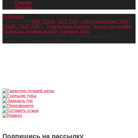
Главная
Контакты
SJ Resorts
© 1993 - 2026
HOT TOUR
-
ХОТ ТУР
-
сайт турагентства "HOT
TOUR" ("ХОТ ТУР")
-
Турагентства Алматы
-
Купить тур онлайн
-
Подписать договор онлайн
-
Горящие Туры
Фактический адрес: Инд: 05000, Республика Казахстан, г.
Алматы, пр. Сейфуллина 498 оф. 202
Подпишись на рассылку