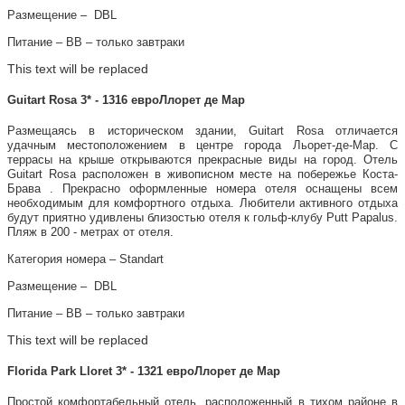
Размещение – DBL
Питание – ВВ – только завтраки
This text will be replaced
Guitart Rosa 3* - 1316 евроЛлорет де Мар
Размещаясь в историческом здании, Guitart Rosa отличается
удачным местоположением в центре города Льорет-де-Мар. С
террасы на крыше открываются прекрасные виды на город. Отель
Guitart Rosa расположен в живописном месте на побережье Коста-
Брава . Прекрасно оформленные номера отеля оснащены всем
необходимым для комфортного отдыха. Любители активного отдыха
будут приятно удивлены близостью отеля к гольф-клубу Putt Papalus.
Пляж в 200 - метрах от отеля.
Категория номера – Standart
Размещение – DBL
Питание – ВВ – только завтраки
This text will be replaced
Florida Park Lloret 3* - 1321 евроЛлорет де Мар
Простой комфортабельный отель, расположенный в тихом районе в