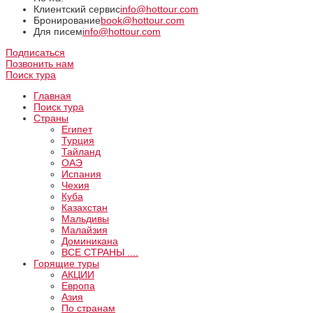
Клиентский сервис
info@hottour.com
Бронирование
book@hottour.com
Для писем
info@hottour.com
Подписаться
Позвонить нам
Поиск тура
Главная
Поиск тура
Страны
Египет
Турция
Тайланд
ОАЭ
Испания
Чехия
Куба
Казахстан
Мальдивы
Малайзия
Доминикана
ВCE СТРАНЫ ....
Горящие туры
АКЦИИ
Европа
Азия
По странам