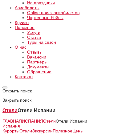
На праздники
Авиабилеты
Online поиск авиабилетов
Чартерные Рейсы
Круизы
Полезное
Услуги
Статьи
Туры на сезон
О нас
Отзывы
Вакансии
Партнёры
Документы
Обращение
Контакты
Открыть поиск
Закрыть поиск
Отели
Отели Испании
ГЛАВНАЯ
ИСПАНИЯ
Отели
Отели Испании
Испания
Курорты
Отели
Экскурсии
Полезное
Цены