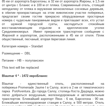
85 км от аэропорта Барселоны, в 32 км от аэропорта Жироны, в 1,5 км
от центра г. Бланес и в 100 м от пляжа. Современный отель, стоящий
неподалеку от пляжа в окружении вечнозеленых сосновых деревьев,
в обилии произрастающих на этом живописном участке побережья,
предлагает своим гостям прекрасно оборудованные просторные
номера с чудесным панорамным видом и приглашает всех, кто устал
от шумной городской суеты, насладиться спокойным
восстанавливающим отдыхом в идиллическом уголке
Средиземноморья. Имеет прекрасное транспортное сообщение с
Жироной и аэропортом, расположенными в 45 км от отеля. Пляж
общественный, песчаный, вторая береговая линия.
Категория номера – Standart
Размещение – DBL
Питание – НВ – полупансион
This text will be replaced
Blaumar 4 * - 1472 евроБланес
Blaumar - единственный отель, расположенный на
побережье Promenade Jaume I в Салоу, всего в 2 км от тематического
парка PortAventura. До города Салоу, столицы Коста Даурада, можно
легко добраться воздушным, железнодорожным и автомобильным
транспортом. Ближайший аэропорт Reus - 6 км, Барселона - 90 км.
Ближайшая железнодорожная станция в Салоу, в 500 метрах. Отель