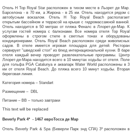
Отель H Top Royal Star расположен в тихом месте в Льорет де Мар.
Барселона - в 70 км, а Жирона - в 25 км. Отель находится рядом с
автобусным вокзалом. Отель H Top Royal Beach располагает
открытым бассейном и террасой на крыше с гидромассажной ванной.
Отель находится в 50 метрах от пляжа Феналс в Ллорет-де-Мар. К
услугам гостей номера с балконами. Все номера отеля Top Royal
оформлены в строгом стиле в светлых тонах и оборудованы
кондиционерами. Отель Royal Beach расположен среди живописных
садов. В отеле имеется игровая площадка для детей. Ресторан
сервирует "шведский стол" из блюд интернациональной кухни. В баре
отеля каждый вечер проводят развлекательные программы. Центр
Ллорет-де-Мара находится всего в 10 минутах ходьбы от отеля. Поле
для гольфа PGA Catalunya и аквапарк Water World расположены в 3
км от отеля Royal Beach. До пляжа всего 10 минут ходьбы. Вторая
береговая линия.
Категория номера – Standart
Размещение – DBL
Питание – ВВ – только завтраки
This text will be replaced
Beverly Park 4* - 1467 евроТосса де Мар
Отель Beverly Park & Spa (Беверли Парк энд СПА) 3* расположен в