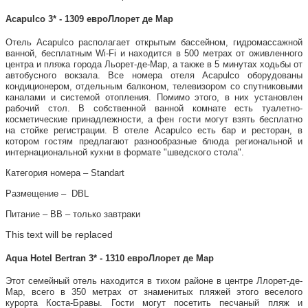
Acapulco 3* - 1309 евроЛлорет де Мар
Отель Acapulco располагает открытым бассейном, гидромассажной
ванной, бесплатным Wi-Fi и находится в 500 метрах от оживленного
центра и пляжа города Льорет-де-Мар, а также в 5 минутах ходьбы от
автобусного вокзала. Все номера отеля Acapulco оборудованы
кондиционером, отдельным балконом, телевизором со спутниковыми
каналами и системой отопления. Помимо этого, в них установлен
рабочий стол. В собственной ванной комнате есть туалетно-
косметические принадлежности, а фен гости могут взять бесплатно
на стойке регистрации. В отеле Acapulco есть бар и ресторан, в
котором гостям предлагают разнообразные блюда региональной и
интернациональной кухни в формате "шведского стола".
Категория номера – Standart
Размещение – DBL
Питание – ВВ – только завтраки
This text will be replaced
Aqua Hotel Bertran 3* - 1310 евроЛлорет де Мар
Этот семейный отель находится в тихом районе в центре Ллорет-де-
Мар, всего в 350 метрах от знаменитых пляжей этого веселого
курорта Коста-Бравы. Гости могут посетить песчаный пляж и