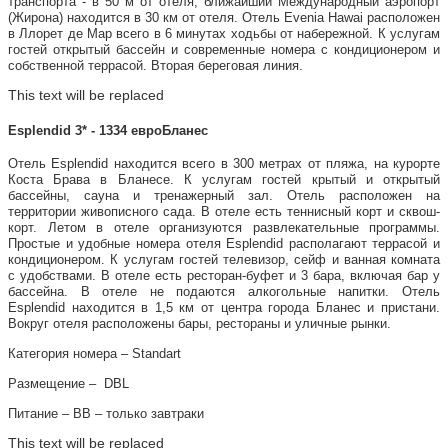
транспорта - в 50 м от отеля, ближайший Международный аэропорт
(Жирона) находится в 30 км от отеля. Отель Evenia Hawai расположен
в Ллорет де Мар всего в 6 минутах ходьбы от набережной. К услугам
гостей открытый бассейн и современные номера с кондиционером и
собственной террасой. Вторая береговая линия.
This text will be replaced
Esplendid 3* - 1334 евроБланес
Отель Esplendid находится всего в 300 метрах от пляжа, на курорте
Коста Брава в Бланесе. К услугам гостей крытый и открытый
бассейны, сауна и тренажерный зал. Отель расположен на
территории живописного сада. В отеле есть теннисный корт и сквош-
корт. Летом в отеле организуются развлекательные программы.
Простые и удобные номера отеля Esplendid располагают террасой и
кондиционером. К услугам гостей телевизор, сейф и ванная комната
с удобствами. В отеле есть ресторан-буфет и 3 бара, включая бар у
бассейна. В отеле не подаются алкогольные напитки. Отель
Esplendid находится в 1,5 км от центра города Бланес и пристани.
Вокруг отеля расположены бары, рестораны и уличные рынки.
Категория номера – Standart
Размещение – DBL
Питание – ВВ – только завтраки
This text will be replaced