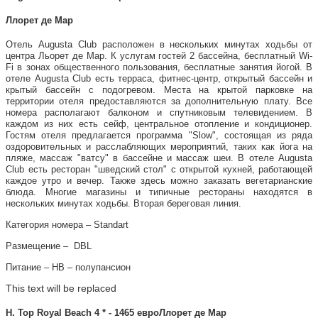
Ллорет де Мар
Отель Augusta Club расположен в нескольких минутах ходьбы от
центра Льорет де Мар. К услугам гостей 2 бассейна, бесплатный Wi-
Fi в зонах общественного пользования, бесплатные занятия йогой. В
отеле Augusta Club есть терраса, фитнес-центр, открытый бассейн и
крытый бассейн с подогревом. Места на крытой парковке на
территории отеля предоставляются за дополнительную плату. Все
номера располагают балконом и спутниковым телевидением. В
каждом из них есть сейф, центральное отопление и кондиционер.
Гостям отеля предлагается программа "Slow", состоящая из ряда
оздоровительных и расслабляющих мероприятий, таких как йога на
пляже, массаж "ватсу" в бассейне и массаж шеи. В отеле Augusta
Club есть ресторан "шведский стол" с открытой кухней, работающей
каждое утро и вечер. Также здесь можно заказать вегетарианские
блюда. Многие магазины и типичные рестораны находятся в
нескольких минутах ходьбы. Вторая береговая линия.
Категория номера – Standart
Размещение – DBL
Питание – НВ – полупансион
This text will be replaced
H. Top Royal Beach 4 * - 1465 евроЛлорет де Мар