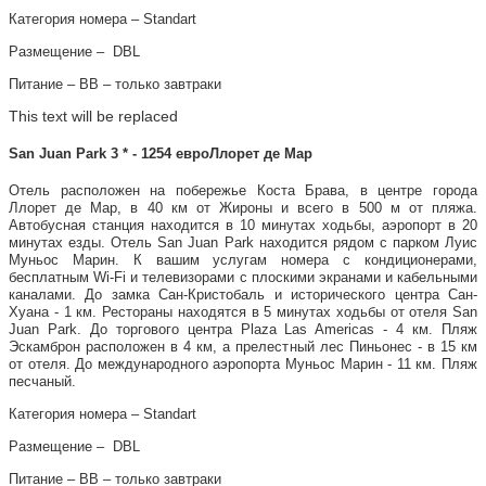
Категория номера – Standart
Размещение – DBL
Питание – ВВ – только завтраки
This text will be replaced
San Juan Park 3 * - 1254 евроЛлорет де Мар
Отель расположен на побережье Коста Брава, в центре города
Ллорет де Мар, в 40 км от Жироны и всего в 500 м от пляжа.
Автобусная станция находится в 10 минутах ходьбы, аэропорт в 20
минутах езды. Отель San Juan Park находится рядом с парком Луис
Муньос Марин. К вашим услугам номера с кондиционерами,
бесплатным Wi-Fi и телевизорами с плоскими экранами и кабельными
каналами. До замка Сан-Кристобаль и исторического центра Сан-
Хуана - 1 км. Рестораны находятся в 5 минутах ходьбы от отеля San
Juan Park. До торгового центра Plaza Las Americas - 4 км. Пляж
Эскамброн расположен в 4 км, а прелестный лес Пиньонес - в 15 км
от отеля. До международного аэропорта Муньос Марин - 11 км. Пляж
песчаный.
Категория номера – Standart
Размещение – DBL
Питание – ВВ – только завтраки