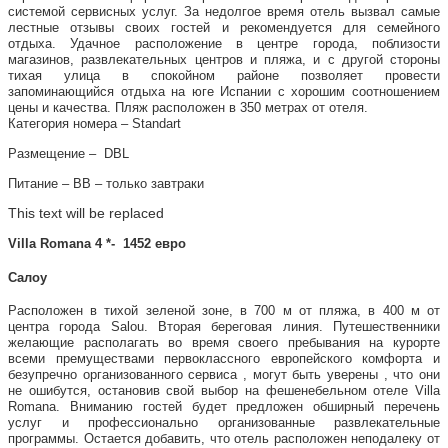
системой сервисных услуг. За недолгое время отель вызвал самые
лестные отзывы своих гостей и рекомендуется для семейного
отдыха. Удачное расположение в центре города, поблизости
магазинов, развлекательных центров и пляжа, и с другой стороны
тихая улица в спокойном районе позволяет провести
запоминающийся отдыха на юге Испании с хорошим соотношением
цены и качества. Пляж расположен в 350 метрах от отеля.
Категория номера – Standart
Размещение – DBL
Питание – ВВ – только завтраки
This text will be replaced
Villa Romana 4 *- 1452 евро
Салоу
Расположен в тихой зеленой зоне, в 700 м от пляжа, в 400 м от
центра города Salou. Вторая береговая линия. Путешественники
желающие располагать во время своего пребывания на курорте
всеми премуществами первоклассного европейского комфорта и
безупречно организованного сервиса , могут быть уверены , что они
не ошибутся, остановив свой выбор на фешенебельном отеле Villa
Romana. Вниманию гостей будет предложен обширный перечень
услуг и профессионально организованные развлекательные
программы. Остается добавить, что отель расположен неподалеку от