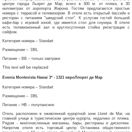
центре города Льорет де Мар, всего в 300 м. от пляжа, в 30
километрах от аэропорта Жирона. Гостям предлагаются простые
номера с террасой и телевизором. В отеле есть открытый бассейн и
ресторан с питанием "шведский стол". К услугам гостей большой
кафе-бар с игровой зоной, где имеется стол для снукера. В отеле
есть телевизионный зал и круглосуточная стойка регистрации с
сейфом.
Категория номера – Standart
Размещение – DBL
Питание – ВВ – только завтраки
This text will be replaced
Evenia Montevista Hawai 3* - 1321 евроЛлорет де Мар
Категория номера – Standart
Размещение – DBL
Питание – НВ – полупансион
Отель расположен в оживленной курортной зоне Lloret de Mar, на
главной улице в туристическом центре курорта, недалеко от пляжа.
Рядом - многочисленные магазины, бары, рестораны и дискотеки.
Напротив отеля есть торговый центр. Остановка общественного