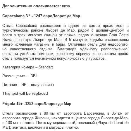
Дополнительно оплачивается:
виза.
Copacabana 3 * - 1247 евроЛлорет де Мар
Отель Copacabana расположен в одном из самых ярких мест в
туристическом районе Льорет де Мар, рядом с шопинг-центром и
всего в трех минутах ходьбы от пляжа, рядом с казино Gran Costa
Brava, в центре Льорет де Мар. В 5 минутах ходьбы расположены
многочисленные магазины и бары. Отличный отель для недорогого,
но качественного отдыха. Благодаря удачному расположению,
светлым удобным номерам, хорошему сервису и невысоким ценам
отель пользуется неизменной популярностью у туристов.
Категория номера – Standart
Размещение – DBL
Питание – НВ – полупансион
This text will be replaced
Frigola 15+ -1252 евроЛлорет де Мар
Отель расположен в 80 км от аэропорта Барселоны, в 35 км от
аэропорта города Жироны, находится в центре города Льорет-де-Мар,
в 100 м от пляжа. Пляж муниципальный, песчаный (Playa de Lloret de
Mar); зонтики, шезлонги и матрасы платно.