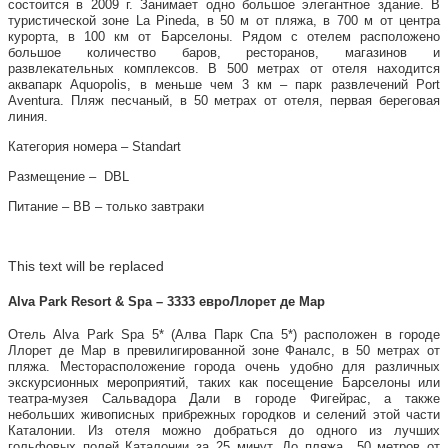
состоится в 2009 г. Занимает одно большое элегантное здание. В
туристической зоне La Pineda, в 50 м от пляжа, в 700 м от центра
курорта, в 100 км от Барселоны. Рядом с отелем расположено
большое количество баров, ресторанов, магазинов и
развлекательных комплексов. В 500 метрах от отеля находится
аквапарк Aquopolis, в меньше чем 3 км – парк развлечений Port
Aventura. Пляж песчаный, в 50 метрах от отеля, первая береговая
линия.
Категория номера – Standart
Размещение – DBL
Питание – ВВ – только завтраки
This text will be replaced
Alva Park Resort & Spa – 3333 евроЛлорет де Мар
Отель Alva Park Spa 5* (Алва Парк Спа 5*) расположен в городе
Ллорет де Мар в превилигированной зоне Фаналс, в 50 метрах от
пляжа. Месторасположение города очень удобно для различных
экскурсионных мероприятий, таких как посещение Барселоны или
театра-музея Сальвадора Дали в городе Фигейрас, а также
небольших живописных прибрежных городков и селений этой части
Каталонии. Из отеля можно добраться до одного из лучших
гольфовых полей Каталонии за 25 минут. До пляжа 50 метров от