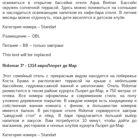
освежиться в открытом бассейне отеля Aqua Bertran. Бассейн
окружен солнечной террасой. Здесь можно понежиться на солнышке
и насладиться освежающим напитком из кафе-бара отеля. В летние
месяцы можно отдохнуть, пока дети веселятся в детском клубе.
Категория номера – Standart
Размещение – DBL
Питание – ВВ – только завтраки
This text will be replaced
Ridomar 3* - 1314 евроЛлорет де Мар
Этот семейный отель с прекрасным видом находится на побережье
Коста Брава и располагает террасой на крыше с небольшим
бассейном, гидромассажной ванной и шезлонгами. Отель Ridomar
разместился в тихом районе курорта Льорет-де-Мар, в 750 метрах от
пляжа. Все номера оформлены в современном стиле, на полу
уложено деревянное покрытие. В каждом номере есть кондиционер и
собственная ванная комната с феном, в большинстве номеров
имеется балкон. В ресторане отеля Ridomar сервируется завтрак
"шведский стол" и обед. В баре предлагается большой выбор
напитков и закусок. Вам потребуется 10 минут, чтобы дойти до
магазинов, ресторанов и ночных клубов курорта Льорет-де-Мар.
Категория номера – Standart