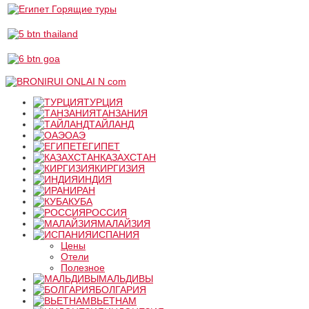
ТУРЦИЯ
ТАНЗАНИЯ
ТАЙЛАНД
ОАЭ
ЕГИПЕТ
КАЗАХСТАН
КИРГИЗИЯ
ИНДИЯ
ИРАН
КУБА
РОССИЯ
МАЛАЙЗИЯ
ИСПАНИЯ
Цены
Отели
Полезное
МАЛЬДИВЫ
БОЛГАРИЯ
ВЬЕТНАМ