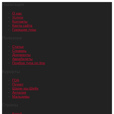
Навигация
О нас
Услуги
Контакты
Карта сайта
Горящие туры
Полезное
Статьи
Словарь
Документы
Авиабилеты
Подбор тура on line
Курорты
ГОА
Пхукет
Шарм-эш-Шейх
Анталия
Мальдивы
Страны
Китай