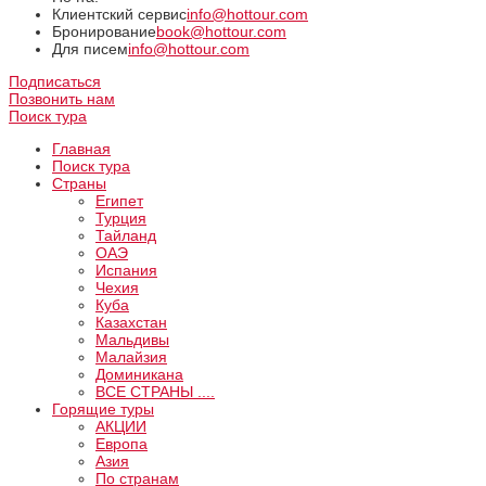
Клиентский сервис
info@hottour.com
Бронирование
book@hottour.com
Для писем
info@hottour.com
Подписаться
Позвонить нам
Поиск тура
Главная
Поиск тура
Страны
Египет
Турция
Тайланд
ОАЭ
Испания
Чехия
Куба
Казахстан
Мальдивы
Малайзия
Доминикана
ВCE СТРАНЫ ....
Горящие туры
АКЦИИ
Европа
Азия
По странам