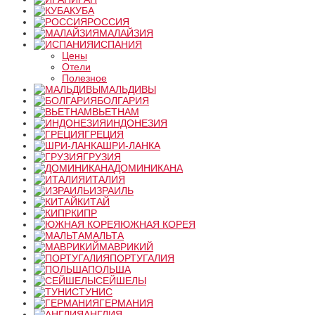
КУБА
РОССИЯ
МАЛАЙЗИЯ
ИСПАНИЯ
Цены
Отели
Полезное
МАЛЬДИВЫ
БОЛГАРИЯ
ВЬЕТНАМ
ИНДОНЕЗИЯ
ГРЕЦИЯ
ШРИ-ЛАНКА
ГРУЗИЯ
ДОМИНИКАНА
ИТАЛИЯ
ИЗРАИЛЬ
КИТАЙ
КИПР
ЮЖНАЯ КОРЕЯ
МАЛЬТА
МАВРИКИЙ
ПОРТУГАЛИЯ
ПОЛЬША
СЕЙШЕЛЫ
ТУНИС
ГЕРМАНИЯ
АНГЛИЯ