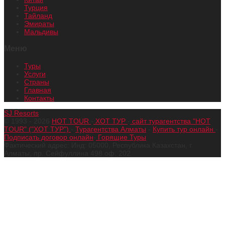
Турция
Тайланд
Эмираты
Мальдивы
Меню
Туры
Услуги
Страны
Главная
Контакты
SJ Resorts
© 1993 - 2026
HOT TOUR
-
ХОТ ТУР
-
сайт турагентства "HOT
TOUR" ("ХОТ ТУР")
-
Турагентства Алматы
-
Купить тур онлайн
-
Подписать договор онлайн
-
Горящие Туры
Фактический адрес: Инд: 05000, Республика Казахстан, г.
Алматы, пр. Сейфуллина 498 оф. 202