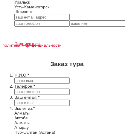
Уральск
Усть-Каменогорск
Шымкент
Подписаться
политика кнфиденциальности
Заказ тура
Ф.И.О.
*
Телефон:
*
Ваш e-mail:
*
Вылет из:
*
Алматы
Актобе
Алматы
Атырау
Нур-Султан (Астана)