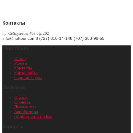
Горящие туры
Контакты
пр. Сейфуллина 498 оф. 202
info@hottour.com
8 (727) 310-14-14
8 (707) 383-99-55
Навигация
О нас
Услуги
Контакты
Карта сайта
Горящие туры
Полезное
Статьи
Словарь
Документы
Авиабилеты
Подбор тура on line
Курорты