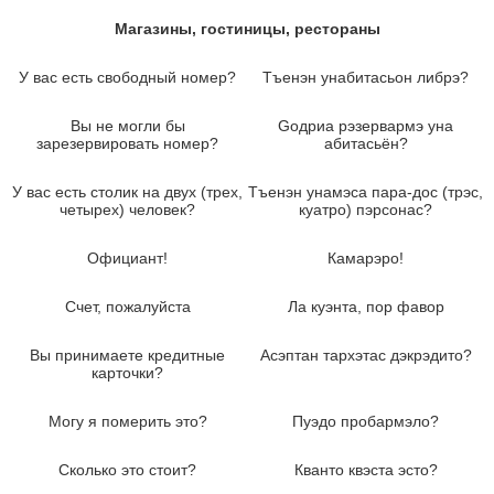
Магазины, гостиницы, рестораны
У вас есть свободный номер?
Тъенэн унабитасьон либрэ?
Вы не могли бы
Gодриа рэзервармэ уна
зарезервировать номер?
абитасьён?
У вас есть столик на двух (трех,
Тъенэн унамэса пара-дос (трэс,
четырех) человек?
куатро) пэрсонас?
Официант!
Камарэро!
Счет, пожалуйста
Ла куэнта, пор фавор
Вы принимаете кредитные
Асэптан тархэтас дэкрэдито?
карточки?
Могу я померить это?
Пуэдо пробармэло?
Сколько это стоит?
Кванто квэста эсто?