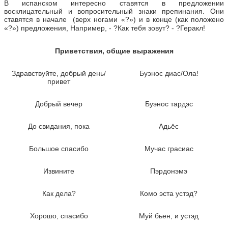
В испанском интересно ставятся в предложении
восклицательный и вопросительный знаки препинания. Они
ставятся в начале (верх ногами «?») и в конце (как положено
«?») предложения, Например, - ?Как тебя зовут? - ?Геракл!
Приветствия, общие выражения
Здравствуйте, добрый день/
Буэнос диас/Ола!
привет
Добрый вечер
Буэнос тардэс
До свидания, пока
Адьёс
Большое спасибо
Мучас грасиас
Извините
Пэрдонэмэ
Как дела?
Комо эста устэд?
Хорошо, спасибо
Муй бьен, и устэд