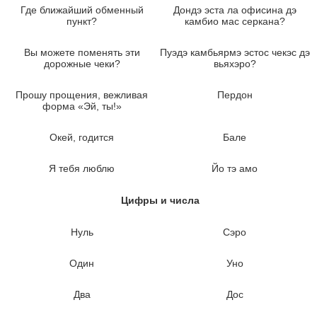
Где ближайший обменный
Дондэ эста ла офисина дэ
пункт?
камбио мас серкана?
Вы можете поменять эти
Пуэдэ камбьярмэ эстос чекэс дэ
дорожные чеки?
вьяхэро?
Прошу прощения, вежливая
Пердон
форма «Эй, ты!»
Окей, годится
Бале
Я тебя люблю
Йо тэ амо
Цифры и числа
Нуль
Сэро
Один
Уно
Два
Дос