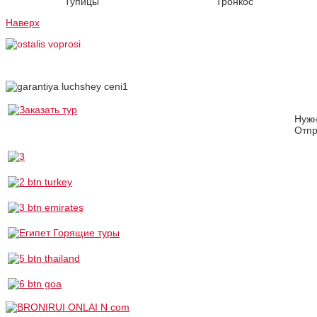
Тупицы
Тронкос
Наверх
Нуж
Отпр