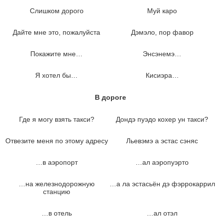
Слишком дорого
Муй каро
Дайте мне это, пожалуйста
Дэмэло, пор фавор
Покажите мне…
Энсэнемэ…
Я хотел бы…
Кисиэра…
В дороге
Где я могу взять такси?
Дондэ пуэдо кохер ун такси?
Отвезите меня по этому адресу
Льевэмэ а эстас сэняс
…в аэропорт
…ал аэропуэрто
…на железнодорожную
…а ла эстасьён дэ фэррокаррил
станцию
…в отель
…ал отэл