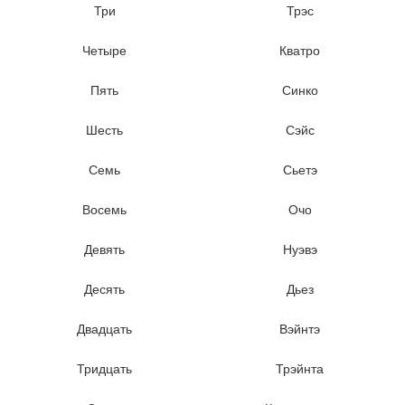
Три
Трэс
Четыре
Кватро
Пять
Синко
Шесть
Сэйс
Семь
Сьетэ
Восемь
Очо
Девять
Нуэвэ
Десять
Дьез
Двадцать
Вэйнтэ
Тридцать
Трэйнта