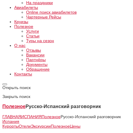
На праздники
Авиабилеты
Online поиск авиабилетов
Чартерные Рейсы
Круизы
Полезное
Услуги
Статьи
Туры на сезон
О нас
Отзывы
Вакансии
Партнёры
Документы
Обращение
Контакты
Открыть поиск
Закрыть поиск
Полезное
Русско-Испанский разговорник
ГЛАВНАЯ
ИСПАНИЯ
Полезное
Русско-Испанский разговорник
Испания
Курорты
Отели
Экскурсии
Полезное
Цены