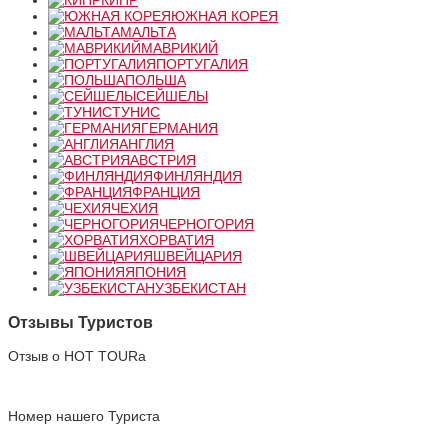
КИПР
ЮЖНАЯ КОРЕЯ
МАЛЬТА
МАВРИКИЙ
ПОРТУГАЛИЯ
ПОЛЬША
СЕЙШЕЛЫ
ТУНИС
ГЕРМАНИЯ
АНГЛИЯ
АВСТРИЯ
ФИНЛЯНДИЯ
ФРАНЦИЯ
ЧЕХИЯ
ЧЕРНОГОРИЯ
ХОРВАТИЯ
ШВЕЙЦАРИЯ
ЯПОНИЯ
УЗБЕКИСТАН
Отзывы Туристов
Отзыв о HOT TOURа
Номер нашего Туриста