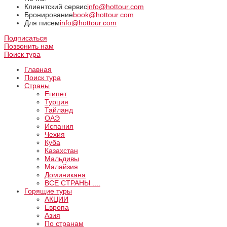
Клиентский сервис
info@hottour.com
Бронирование
book@hottour.com
Для писем
info@hottour.com
Подписаться
Позвонить нам
Поиск тура
Главная
Поиск тура
Страны
Египет
Турция
Тайланд
ОАЭ
Испания
Чехия
Куба
Казахстан
Мальдивы
Малайзия
Доминикана
ВCE СТРАНЫ ....
Горящие туры
АКЦИИ
Европа
Азия
По странам