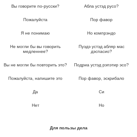
Вы говорите по-русски?
Абла устэд русо?
Пожалуйста
Пор фавор
Я не понимаю
Но компрэндо
Не могли бы вы говорить
Пуэдэ устэд абляр мас
медленнее?
дэспасио?
Вы не могли бы повторить это?
Подриа устэд рэпэтир эсо?
Пожалуйста, напишите это
Пор фавор, эскрибало
Да
Си
Нет
Но
Для пользы дела