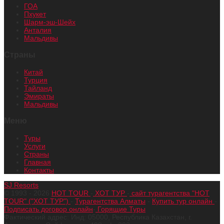
ГОА
Пхукет
Шарм-эш-Шейх
Анталия
Мальдивы
Страны
Китай
Турция
Тайланд
Эмираты
Мальдивы
Меню
Туры
Услуги
Страны
Главная
Контакты
SJ Resorts
© 1993 - 2026
HOT TOUR
-
ХОТ ТУР
-
сайт турагентства "HOT
TOUR" ("ХОТ ТУР")
-
Турагентства Алматы
-
Купить тур онлайн
-
Подписать договор онлайн
-
Горящие Туры
Фактический адрес: Инд: 05000, Республика Казахстан, г.