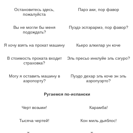
Остановитесь здесь,
Парэ аки, пор фавор
пожалуйста
Вы не могли бы меня
Пуэдэ эспэрармэ, пор фавор?
подождать?
Я хочу взять на прокат машину
Кьеро алкилар ун коче
В стоимость проката входит
Эль пресьо инклуйе эль сэгуро?
страховка?
Могу я оставить машину в
Пуэдо дехар эль коче эн эль
аэропорту?
аэропуэрто?
Ругаемся по-испански
Черт возьми!
Карамба!
Тысяча чертей!
Кон миль дьяблос!