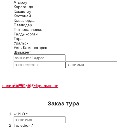
Атырау
Караганда
Кокшетау
Костанай
Кызылорда
Павлодар
Петропавловск
Талдыкорган
Тараз
Уральск
Усть-Каменогорск
Шымкент
Подписаться
политика кнфиденциальности
Заказ тура
Ф.И.О.
*
Телефон:
*