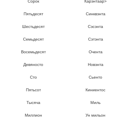
Сорок
Карэнтааp>
Пятьдесят
Синквэнта
Шестьдесят
Сэсэнта
Семьдесят
Сэтэнта
Восемьдесят
Очента
Девяносто
Новэнта
Сто
Сьенто
Пятьсот
Киниентос
Тысяча
Миль
Миллион
Ун мильон